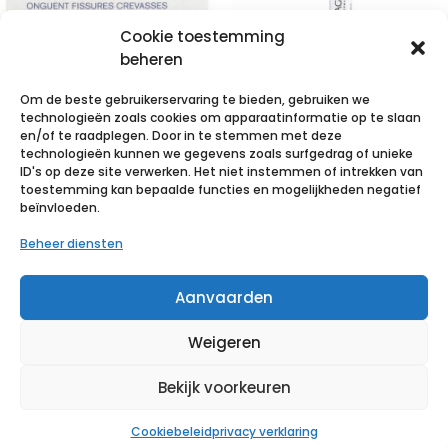
Cookie toestemming
beheren
Om de beste gebruikerservaring te bieden, gebruiken we
technologieën zoals cookies om apparaatinformatie op te slaan
Uriage
Uriage Hyseac
en/of te raadplegen. Door in te stemmen met deze
technologieën kunnen we gegevens zoals surfgedrag of unieke
Bariederm
Bi Stick Lotion
ID's op deze site verwerken. Het niet instemmen of intrekken van
Kloven-barsten
3ml + Stick 1g
toestemming kan bepaalde functies en mogelijkheden negatief
beïnvloeden.
Zalf Pot 40g
€
11,85
incl. btw
Beheer diensten
€
15,75
incl. btw
Voeg toe aan verlanglijst
Aanvaarden
Voeg toe aan verlanglijst
Weigeren
Bekijk voorkeuren
Cookiebeleid
privacy verklaring