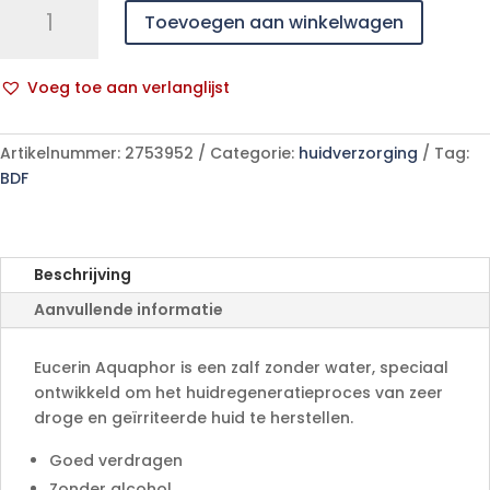
Toevoegen aan winkelwagen
Aquaphor
40g
aantal
Voeg toe aan verlanglijst
A
l
Artikelnummer:
2753952
Categorie:
huidverzorging
Tag:
t
BDF
e
r
n
a
Beschrijving
t
Aanvullende informatie
i
v
e
Eucerin Aquaphor is een zalf zonder water, speciaal
:
ontwikkeld om het huidregeneratieproces van zeer
droge en geïrriteerde huid te herstellen.
Goed verdragen
Zonder alcohol