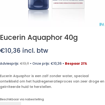
Eucerin Aquaphor 40g
€
10,36
incl. btw
Adviesprijs:
€
13,11
•
Onze prijs:
€
10,36
•
Bespaar 21%
Eucerin Aquaphor is een zalf zonder water, speciaal
ontwikkeld om het huidregeneratieproces van zeer droge en
geïrriteerde huid te herstellen.
Beschikbaar via nabestelling
Eucerin