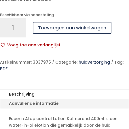
Beschikbaar via nabestelling
Eucerin
Toevoegen aan winkelwagen
Atopicontrol
Lotion
Kalmerend
Voeg toe aan verlanglijst
400ml
A
aantal
l
Artikelnummer:
3037975
Categorie:
huidverzorging
Tag:
t
BDF
e
r
n
a
Beschrijving
t
Aanvullende informatie
i
v
e
Eucerin Atopicontrol Lotion Kalmerend 400ml is een
:
water-in-olielotion die gemakkelijk door de huid