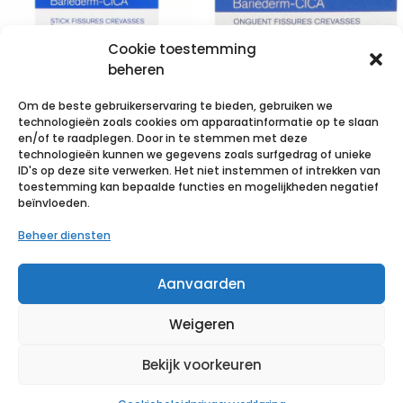
Cookie toestemming
beheren
Om de beste gebruikerservaring te bieden, gebruiken we
technologieën zoals cookies om apparaatinformatie op te slaan
Uriage
Uriage
en/of te raadplegen. Door in te stemmen met deze
technologieën kunnen we gegevens zoals surfgedrag of unieke
Bariederm
Bariederm
ID's op deze site verwerken. Het niet instemmen of intrekken van
Kloven-barsten
Kloven-barsten
toestemming kan bepaalde functies en mogelijkheden negatief
beïnvloeden.
Stick 22g
Zalf Pot 40g
Beheer diensten
€
15,75
incl. btw
€
15,75
incl. btw
Aanvaarden
Voeg toe aan verlanglijst
Voeg toe aan verlanglijst
Weigeren
Bekijk voorkeuren