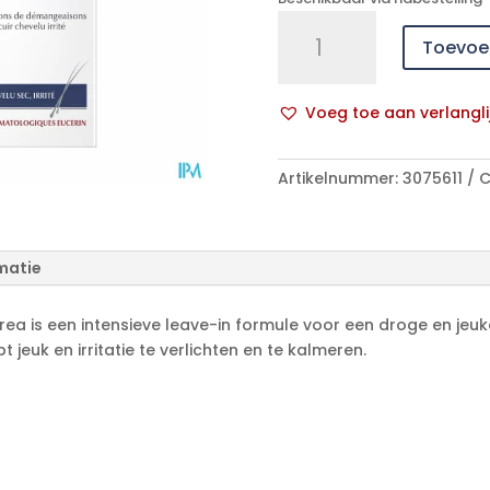
Eucerin
Toevoe
Dermocapil.lotion
Kalmerend
Urea
Voeg toe aan verlangli
100ml
A
aantal
l
Artikelnummer:
3075611
C
t
e
r
n
matie
a
t
ea is een intensieve leave-in formule voor een droge en jeuk
i
 jeuk en irritatie te verlichten en te kalmeren.
v
e
: