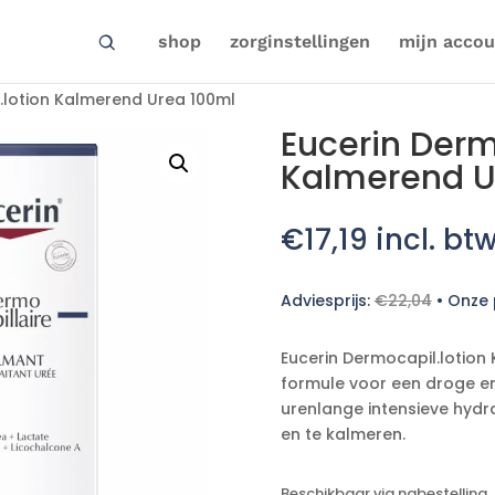
shop
zorginstellingen
mijn accou
.lotion Kalmerend Urea 100ml
Eucerin Derm
Kalmerend U
€
17,19
incl. bt
Adviesprijs:
€
22,04
•
Onze p
Eucerin Dermocapil.lotion 
formule voor een droge en
urenlange intensieve hydrat
en te kalmeren.
Beschikbaar via nabestelling