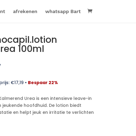
nt
afrekenen
whatsapp Bart
ocapil.lotion
rea 100ml
w
rijs:
€
17,19
•
Bespaar 22%
Kalmerend Urea is een intensieve leave-in
 jeukende hoofdhuid. De lotion biedt
atie en helpt jeuk en irritatie te verlichten