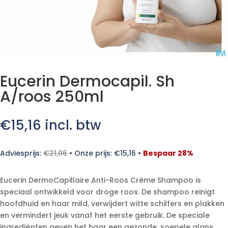
Eucerin Dermocapil. Sh
A/roos 250ml
€
15,16
incl. btw
Adviesprijs:
€
21,06
•
Onze prijs:
€
15,16
•
Bespaar 28%
Eucerin DermoCapillaire Anti-Roos Crème Shampoo is
speciaal ontwikkeld voor droge roos. De shampoo reinigt
hoofdhuid en haar mild, verwijdert witte schilfers en plakken
en vermindert jeuk vanaf het eerste gebruik. De speciale
ingrediënten geven het haar een gezonde, soepele glans.