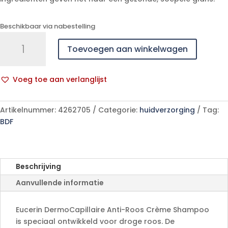
Beschikbaar via nabestelling
Eucerin
Toevoegen aan winkelwagen
Dermocapil.
Sh
A/roos
Voeg toe aan verlanglijst
250ml
A
aantal
l
Artikelnummer:
4262705
Categorie:
huidverzorging
Tag:
t
BDF
e
r
n
a
Beschrijving
t
Aanvullende informatie
i
v
e
Eucerin DermoCapillaire Anti-Roos Crème Shampoo
:
is speciaal ontwikkeld voor droge roos. De