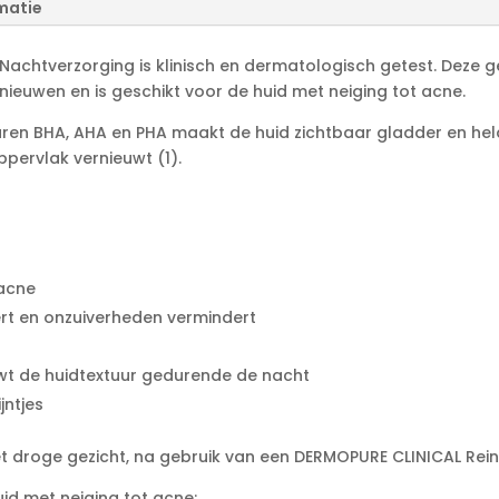
n
matie
a
t
 Nachtverzorging is klinisch en dermatologisch getest. Deze
i
ieuwen en is geschikt voor de huid met neiging tot acne.
v
e
ren BHA, AHA en PHA maakt de huid zichtbaar gladder en hel
:
ppervlak vernieuwt (1).
 acne
eert en onzuiverheden vermindert
wt de huidtextuur gedurende de nacht
jntjes
 droge gezicht, na gebruik van een DERMOPURE CLINICAL Rein
id met neiging tot acne: