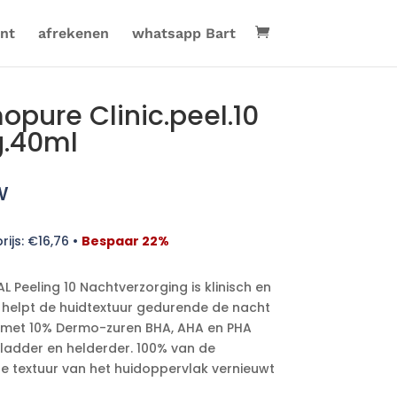
nt
afrekenen
whatsapp Bart
opure Clinic.peel.10
g.40ml
w
rijs:
€
16,76
•
Bespaar 22%
 Peeling 10 Nachtverzorging is klinisch en
 helpt de huidtextuur gedurende de nacht
e met 10% Dermo-zuren BHA, AHA en PHA
ladder en helderder. 100% van de
de textuur van het huidoppervlak vernieuwt