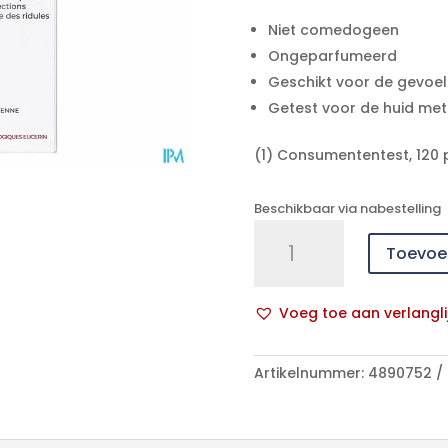
Niet comedogeen
Ongeparfumeerd
Geschikt voor de gevoel
Getest voor de huid met
(1) Consumententest, 120 
Beschikbaar via nabestelling
Eucerin
Toevoe
Dermopure
Clinic.peel.10
Nachtverzorg.40ml
Voeg toe aan verlangli
aantal
A
l
Artikelnummer:
4890752
t
e
r