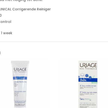
LINICAL Corrigerende Reiniger
0
Control
 1 week
n