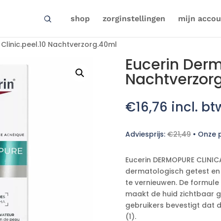
shop
zorginstellingen
mijn accou
Clinic.peel.10 Nachtverzorg.40ml
Eucerin Derm
Nachtverzor
€
16,76
incl. bt
Adviesprijs:
€
21,49
•
Onze p
Eucerin DERMOPURE CLINICAL
dermatologisch getest en
te vernieuwen. De formul
maakt de huid zichtbaar g
gebruikers bevestigt dat 
(1).