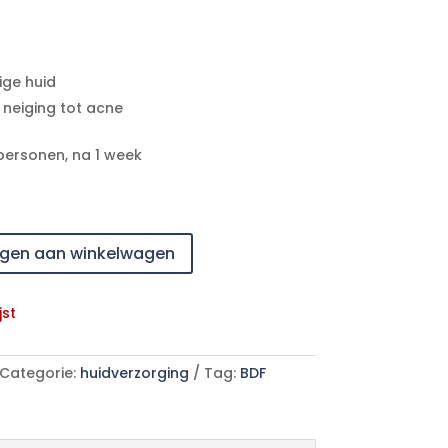
ige huid
 neiging tot acne
personen, na 1 week
gen aan winkelwagen
jst
Categorie:
huidverzorging
Tag:
BDF