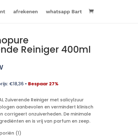
nt
afrekenen
whatsapp Bart
mopure
rende Reiniger 400ml
w
rijs:
€
18,36
•
Bespaar 27%
L Zuiverende Reiniger met salicylzuur
logen aanbevolen en vermindert klinisch
en corrigeert onzuiverheden. De minimale
grediënten en is vrij van parfum en zeep.
poriën (1)