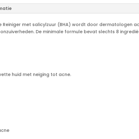
r
n
matie
a
t
 Reiniger met salicylzuur (BHA) wordt door dermatologen aa
i
 onzuiverheden. De minimale formule bevat slechts 8 ingrediën
v
e
:
 vette huid met neiging tot acne.
acne