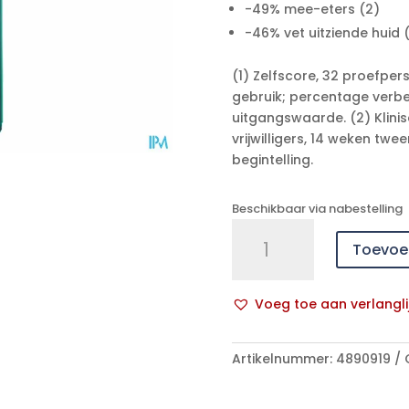
-49% mee-eters (2)
-46% vet uitziende huid (
(1) Zelfscore, 32 proefp
gebruik; percentage verbe
uitgangswaarde. (2) Klinis
vrijwilligers, 14 weken tw
begintelling.
Beschikbaar via nabestelling
Eucerin
Toevoe
Dermopure
Clinic.zuiverende
Reiniger
Voeg toe aan verlangli
400ml
A
aantal
l
Artikelnummer:
4890919
t
e