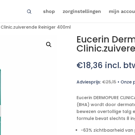
shop
zorginstellingen
mijn accou
Clinic.zuiverende Reiniger 400ml
Eucerin Der
Clinic.zuive
€
18,36
incl. bt
Adviesprijs:
€
25,15
•
Onze p
Eucerin DERMOPURE CLINICA
(BHA) wordt door dermato
bewezen overtollige talg 
formule bevat slechts 8 in
-63% zichtbaarheid van 