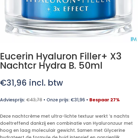
Eucerin Hyaluron Filler+ X3
Nachtcr Hydra B. 50ml
€
31,96
incl. btw
Adviesprijs:
€
43,78
•
Onze prijs:
€
31,96
•
Bespaar 27%
Deze nachtcrème met ultra-lichte textuur werkt ’s nachts
doeltreffend dankzij een combinatie van Hyaluronzuur met
hoog en laag moleculair gewicht. Samen met Glycerine
hydrateert de formule de huid intensief en aanzienlijk.