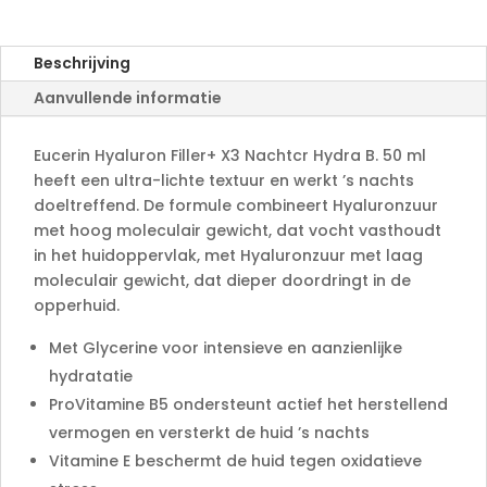
r
n
a
Beschrijving
t
Aanvullende informatie
i
v
e
Eucerin Hyaluron Filler+ X3 Nachtcr Hydra B. 50 ml
:
heeft een ultra-lichte textuur en werkt ’s nachts
doeltreffend. De formule combineert Hyaluronzuur
met hoog moleculair gewicht, dat vocht vasthoudt
in het huidoppervlak, met Hyaluronzuur met laag
moleculair gewicht, dat dieper doordringt in de
opperhuid.
Met Glycerine voor intensieve en aanzienlijke
hydratatie
ProVitamine B5 ondersteunt actief het herstellend
vermogen en versterkt de huid ’s nachts
Vitamine E beschermt de huid tegen oxidatieve