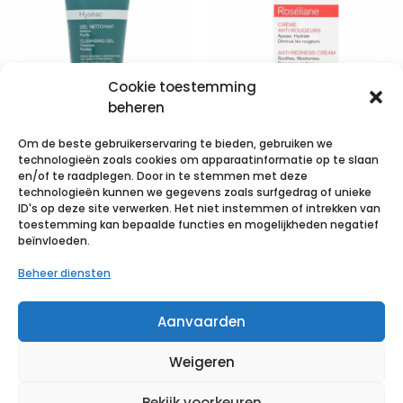
Cookie toestemming
beheren
Om de beste gebruikerservaring te bieden, gebruiken we
Uriage Hyseac
Uriage
technologieën zoals cookies om apparaatinformatie op te slaan
Zachte
Roseliane
en/of te raadplegen. Door in te stemmen met deze
technologieën kunnen we gegevens zoals surfgedrag of unieke
Reinigingsgel
Creme Anti
ID's op deze site verwerken. Het niet instemmen of intrekken van
Tube 150ml
Roodheid Tube
toestemming kan bepaalde functies en mogelijkheden negatief
beïnvloeden.
40ml
€
12,08
incl. btw
Beheer diensten
€
16,24
incl. btw
Voeg toe aan verlanglijst
Aanvaarden
Voeg toe aan verlanglijst
Weigeren
Bekijk voorkeuren