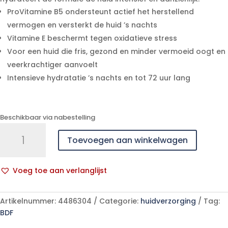
ProVitamine B5 ondersteunt actief het herstellend
vermogen en versterkt de huid ’s nachts
Vitamine E beschermt tegen oxidatieve stress
Voor een huid die fris, gezond en minder vermoeid oogt en
veerkrachtiger aanvoelt
Intensieve hydratatie ’s nachts en tot 72 uur lang
Beschikbaar via nabestelling
Eucerin
Toevoegen aan winkelwagen
Hyaluron
Filler+
X3
Voeg toe aan verlanglijst
Nachtcr
A
Hydra
l
B.
Artikelnummer:
4486304
Categorie:
huidverzorging
Tag:
t
50ml
BDF
e
aantal