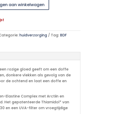
gen aan winkelwagen
jst
Categorie:
huidverzorging
Tag:
BDF
k een rozige gloed geeft om een doffe
eren, donkere vlekken als gevolg van de
 voor de ochtend en laat een doffe en
en-Elastine Complex met Arctiin en
huid. Het gepatenteerde Thiamidol* van
30 en een UVA-filter om vroegtijdige