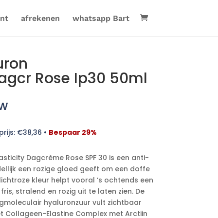
nt
afrekenen
whatsapp Bart
uron
.dagcr Rose Ip30 50ml
tw
rijs:
€
38,36
•
Bespaar 29%
lasticity Dagcrème Rose SPF 30 is een anti-
lijk een rozige gloed geeft om een doffe
 lichtroze kleur helpt vooral ’s ochtends een
ris, stralend en rozig uit te laten zien. De
moleculair hyaluronzuur vult zichtbaar
het Collageen-Elastine Complex met Arctiin