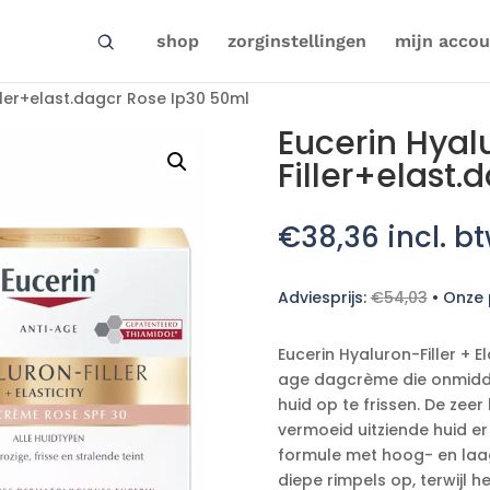
shop
zorginstellingen
mijn accou
ller+elast.dagcr Rose Ip30 50ml
Eucerin Hyal
Filler+elast
€
38,36
incl. b
Adviesprijs:
€
54,03
•
Onze p
Eucerin Hyaluron-Filler + E
age dagcrème die onmiddel
huid op te frissen. De zeer
vermoeid uitziende huid er f
formule met hoog- en laag
diepe rimpels op, terwijl 