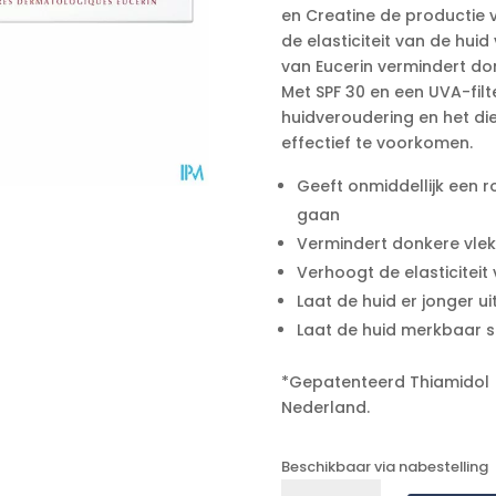
en Creatine de productie v
de elasticiteit van de hui
van Eucerin vermindert don
Met SPF 30 en een UVA-fil
huidveroudering en het di
effectief te voorkomen.
Geeft onmiddellijk een r
gaan
Vermindert donkere vlekk
Verhoogt de elasticiteit 
Laat de huid er jonger ui
Laat de huid merkbaar s
*Gepatenteerd Thiamidol (EP
Nederland.
Beschikbaar via nabestelling
Eucerin