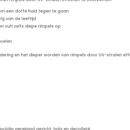
 om een doffe huid tegen te gaan
g van de leeftijd
en vult zelfs diepe rimpels op
voelen
oudering en het dieper worden van rimpels door UV-stralen ef
uldig gereinigd gezicht, hals en decolleté