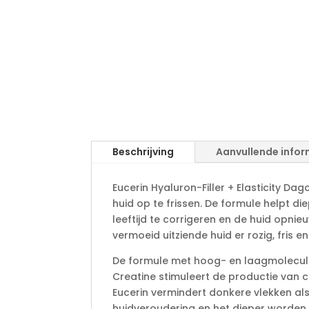
Beschrijving
Aanvullende infor
Eucerin Hyaluron-Filler + Elasticity D
huid op te frissen. De formule helpt di
leeftijd te corrigeren en de huid opnie
vermoeid uitziende huid er rozig, fris en
De formule met hoog- en laagmoleculai
Creatine stimuleert de productie van c
Eucerin vermindert donkere vlekken al
huidveroudering en het dieper worden 