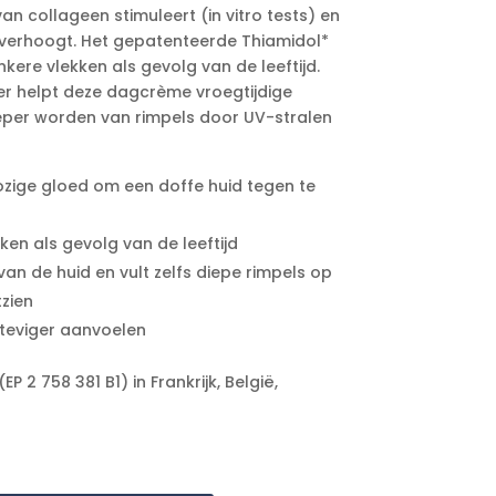
an collageen stimuleert (in vitro tests) en
d verhoogt. Het gepatenteerde Thiamidol*
kere vlekken als gevolg van de leeftijd.
ter helpt deze dagcrème vroegtijdige
eper worden van rimpels door UV-stralen
ozige gloed om een doffe huid tegen te
en als gevolg van de leeftijd
van de huid en vult zelfs diepe rimpels op
tzien
teviger aanvoelen
 2 758 381 B1) in Frankrijk, België,