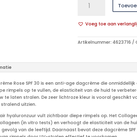
Toevoe
Hyaluron
Filler+elast.dagcr
Rose
Voeg toe aan verlangli
Ip30
A
50ml
l
aantal
Artikelnummer:
4623716
t
e
r
n
matie
a
t
agcrème Rose SPF 30 is een anti-age dagcrème die onmiddellij
i
epe rimpels op te vullen, de elasticiteit van de huid te verbet
v
uw te laten stralen. De zeer lichtroze kleur is vooral geschikt
e
 stralend uitzien.
:
r hyaluronzuur vult zichtbaar diepe rimpels op. Het Collage
ollageen (in vitro tests) en verhoogt de elasticiteit van de 
s gevolg van de leeftijd. Daarnaast bevat deze dagcrème SPF 
van rimpels door UV-stralen effectief te voorkomen.