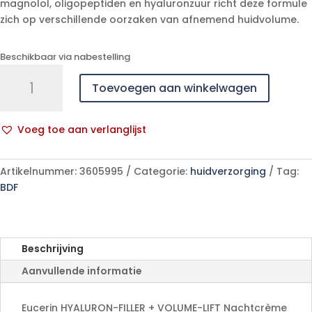
magnolol, oligopeptiden en hyaluronzuur richt deze formule
zich op verschillende oorzaken van afnemend huidvolume.
Beschikbaar via nabestelling
Eucerin
Toevoegen aan winkelwagen
Hyaluron
Filler+volume
Lift
Voeg toe aan verlanglijst
Nacht
A
Cr
l
50ml
Artikelnummer:
3605995
Categorie:
huidverzorging
Tag:
t
aantal
BDF
e
r
n
a
Beschrijving
t
Aanvullende informatie
i
v
e
Eucerin HYALURON-FILLER + VOLUME-LIFT Nachtcrème