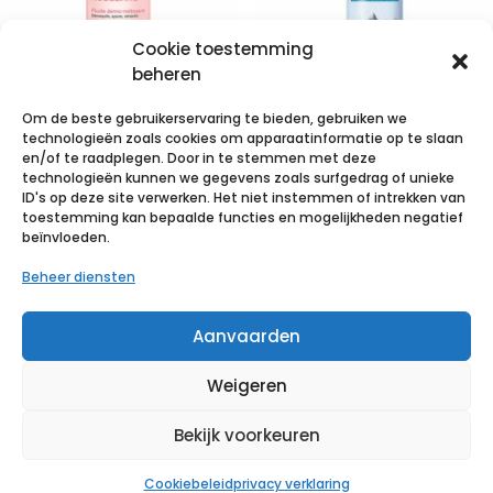
Cookie toestemming
beheren
Om de beste gebruikerservaring te bieden, gebruiken we
Uriage
Uriage Eau
technologieën zoals cookies om apparaatinformatie op te slaan
Roseliane
Thermale Spray
en/of te raadplegen. Door in te stemmen met deze
technologieën kunnen we gegevens zoals surfgedrag of unieke
Dermo
150ml
ID's op deze site verwerken. Het niet instemmen of intrekken van
Reiniging
toestemming kan bepaalde functies en mogelijkheden negatief
€
7,04
incl. btw
beïnvloeden.
250ml
Beheer diensten
Voeg toe aan verlanglijst
€
13,44
incl. btw
Aanvaarden
Voeg toe aan verlanglijst
Weigeren
Bekijk voorkeuren
Cookiebeleid
privacy verklaring