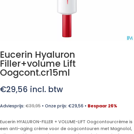
Eucerin Hyaluron
Filler+volume Lift
Oogcont.cr15ml
€
29,56
incl. btw
Adviesprijs:
€
39,95
•
Onze prijs:
€
29,56
•
Bespaar 26%
Eucerin HYALURON-FILLER + VOLUME-LIFT Oogcontourcrème is
een anti-aging crème voor de oogcontouren met Magnolol,