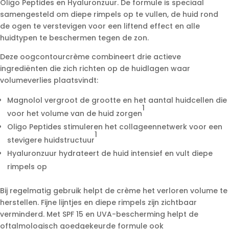
Oligo Peptides en Hyaluronzuur. De formule is speciaal
samengesteld om diepe rimpels op te vullen, de huid rond
de ogen te verstevigen voor een liftend effect en alle
huidtypen te beschermen tegen de zon.
Deze oogcontourcrème combineert drie actieve
ingrediënten die zich richten op de huidlagen waar
volumeverlies plaatsvindt:
Magnolol vergroot de grootte en het aantal huidcellen die
1
voor het volume van de huid zorgen
Oligo Peptides stimuleren het collageennetwerk voor een
1
stevigere huidstructuur
Hyaluronzuur hydrateert de huid intensief en vult diepe
rimpels op
Bij regelmatig gebruik helpt de crème het verloren volume te
herstellen. Fijne lijntjes en diepe rimpels zijn zichtbaar
verminderd. Met SPF 15 en UVA-bescherming helpt de
oftalmologisch goedgekeurde formule ook