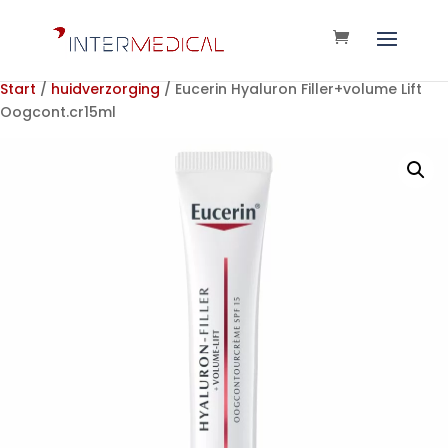
Start
/
huidverzorging
/ Eucerin Hyaluron Filler+volume Lift
Oogcont.cr15ml