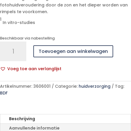
fotohuidveroudering door de zon en het dieper worden van
rimpels te voorkomen.
1
In vitro-studies
Beschikbaar via nabestelling
Eucerin
Toevoegen aan winkelwagen
Hyaluron
Filler+volume
Lift
Voeg toe aan verlanglijst
Oogcont.cr15ml
A
aantal
l
Artikelnummer:
3606001
Categorie:
huidverzorging
Tag:
t
BDF
e
r
n
a
Beschrijving
t
Aanvullende informatie
i