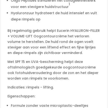
Oligo Peptides stimuleren het collageennetwerk
1
voor een stevigere huidstructuur
Hyaluronzuur hydrateert de huid intensief en vult
diepe rimpels op
Bij regelmatig gebruik helpt Eucerin HYALURON-FILLER
+ VOLUME-LIFT Oogcontourcrème het verloren
volume te herstellen. De huid rond de ogen voelt
steviger aan voor een liftend effect en fijne lijntjes
en diepe rimpels zijn zichtbaar verminderd.
Met SPF 15 en UVA-bescherming helpt deze
oftalmologisch goedgekeurde oogcontourcrème
ook fotohuidveroudering door de zon en het dieper
worden van rimpels te voorkomen.
Indicaties: rimpels - lifting.
Eigenschappen:
Formule zonder vaste microplastic-deeltjes