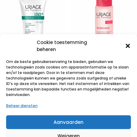
Cookie toestemming
beheren
Om de beste gebruikerservaring te bieden, gebruiken we
Uriage Hyseac
Uriage
technologieën zoals cookies om apparaatinformatie op te slaan
Fluide Sol Ip50
Roseliane
en/of te raadplegen. Door in te stemmen met deze
technologieën kunnen we gegevens zoals surfgedrag of unieke
Gem.h-vh Tube
Dermo
ID's op deze site verwerken. Het niet instemmen of intrekken van
50ml
Reiniging
toestemming kan bepaalde functies en mogelijkheden negatief
beïnvloeden.
250ml
€
14,08
incl. btw
Beheer diensten
€
13,44
incl. btw
Voeg toe aan verlanglijst
Aanvaarden
Voeg toe aan verlanglijst
Weigeren