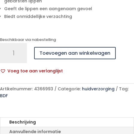
gebarsten lippen
Geeft de lippen een aangenaam gevoel
Biedt onmiddellijke verzachting
Beschikbaar via nabestelling
Eucerin
Toevoegen aan winkelwagen
Ph5
Lip
Activ
Voeg toe aan verlanglijst
Ip20
A
4,8g
l
aantal
Artikelnummer:
4366993
Categorie:
huidverzorging
Tag:
t
BDF
e
r
n
a
Beschrijving
t
Aanvullende informatie
i