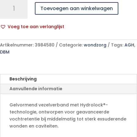
Exufiber
Toevoegen aan winkelwagen
Gelling
Fibre
Dressing
Voeg toe aan verlanglijst
Ster
A
10
l
X
Artikelnummer:
3984580
Categorie:
wondzorg
Tags:
AGH
,
t
10cm
DBM
e
10
r
aantal
n
a
Beschrijving
t
Aanvullende informatie
i
v
e
Gelvormend vezelverband met Hydrolock®-
:
technologie, ontworpen voor geavanceerde
vochtretentie bij middelmatig tot sterk exsuderende
wonden en caviteiten.