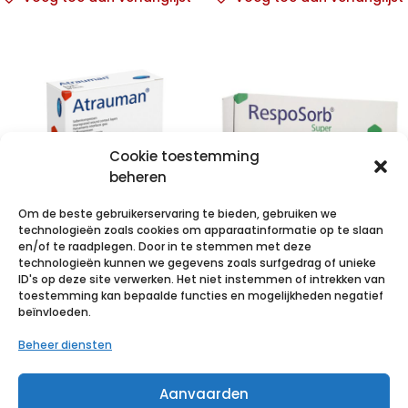
Cookie toestemming
beheren
Om de beste gebruikerservaring te bieden, gebruiken we
technologieën zoals cookies om apparaatinformatie op te slaan
en/of te raadplegen. Door in te stemmen met deze
technologieën kunnen we gegevens zoals surfgedrag of unieke
ATRAUMAN
RESPOSORB
ID's op deze site verwerken. Het niet instemmen of intrekken van
5x5cm st. 50
Super 10x20cm
toestemming kan bepaalde functies en mogelijkheden negatief
beïnvloeden.
p/s
10 p/s
Beheer diensten
€
19,30
incl. btw
€
16,02
incl. btw
Aanvaarden
Voeg toe aan verlanglijst
Voeg toe aan verlanglijst