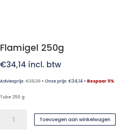
Flamigel 250g
€
34,14
incl. btw
Adviesprijs:
€
38,36
•
Onze prijs:
€
34,14
•
Bespaar 11%
Tube 250 g
Flamigel
Toevoegen aan winkelwagen
250g
aantal