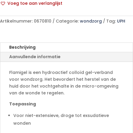
Voeg toe aan verlanglijst
A
l
Artikelnummer:
0670810
Categorie:
wondzorg
Tag:
UPH
t
e
r
n
Beschrijving
a
Aanvullende informatie
t
i
v
Flamigel is een hydroactief colloïd gel-verband
e
voor wondzorg. Het bevordert het herstel van de
:
huid door het vochtgehalte in de micro-omgeving
van de wonde te regelen.
Toepassing
Voor niet-extensieve, droge tot exsudatieve
wonden