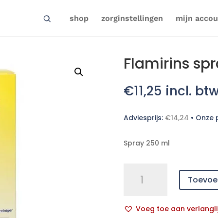
shop
zorginstellingen
mijn accou
Flamirins sp
€
11,25
incl. bt
Adviesprijs:
€
14,24
•
Onze p
Spray 250 ml
Flamirins
Toevoe
spray
250ml
aantal
Voeg toe aan verlangli