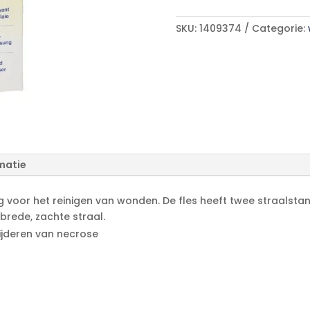
A
l
SKU:
1409374
Categorie:
t
e
r
n
a
t
i
v
e
matie
:
ng voor het reinigen van wonden. De fles heeft twee straalsta
brede, zachte straal.
ijderen van necrose