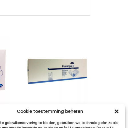
COSMOPOR E
Cookie toestemming beheren
 10
latexfree
e gebruikerservaring te bieden, gebruiken we technologieën zoals
35x10cm 25 p/s
 apparaatinformatie op te slaan en/of te raadplegen. Door in te