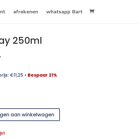
nt
afrekenen
whatsapp Bart
ray 250ml
w
rijs:
€
11,25
•
Bespaar 21%
gen aan winkelwagen
jst