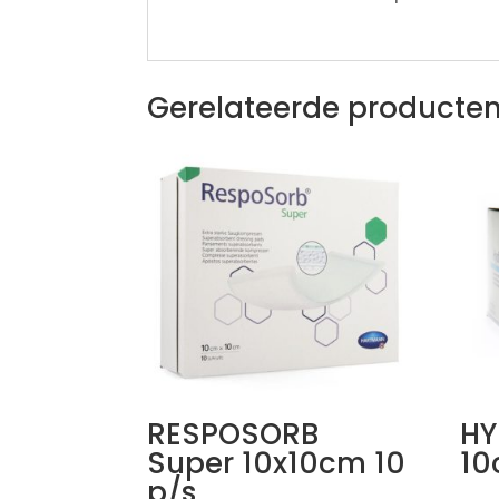
Gerelateerde producte
RESPOSORB
HY
Super 10x10cm 10
10
p/s