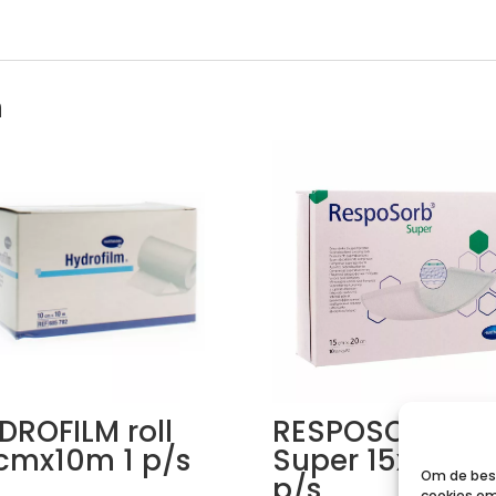
n
DROFILM roll
RESPOSORB
cmx10m 1 p/s
Super 15x20cm
Om de best
p/s
cookies om