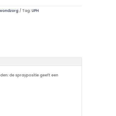
wondzorg
Tag:
UPH
nden: de spraypositie geeft een