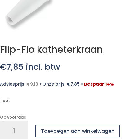
Flip-Flo katheterkraan
€
7,85
incl. btw
Adviesprijs:
€
9,13
•
Onze prijs:
€
7,85
•
Bespaar 14%
1 set
Op voorraad
Flip-
Toevoegen aan winkelwagen
Flo
katheterkraan