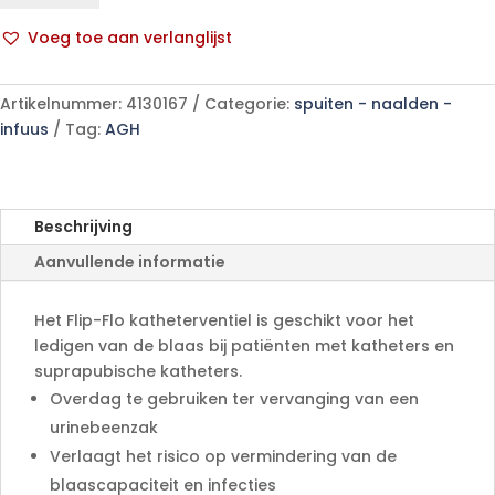
aantal
Voeg toe aan verlanglijst
A
l
Artikelnummer:
4130167
Categorie:
spuiten - naalden -
t
infuus
Tag:
AGH
e
r
n
a
Beschrijving
t
Aanvullende informatie
i
v
e
Het Flip-Flo katheterventiel is geschikt voor het
:
ledigen van de blaas bij patiënten met katheters en
suprapubische katheters.
Overdag te gebruiken ter vervanging van een
urinebeenzak
Verlaagt het risico op vermindering van de
blaascapaciteit en infecties