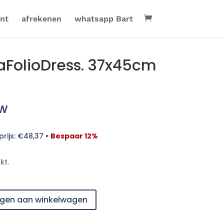
nt
afrekenen
whatsapp Bart
aFolioDress. 37x45cm
tw
rijs:
€
48,37
•
Bespaar 12%
kt.
gen aan winkelwagen