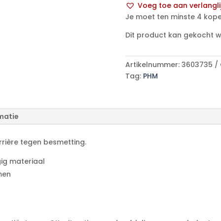
Voeg toe aan verlangli
125
A
Je moet ten minste 4 kope
p/s
l
aantal
Dit product kan gekocht 
t
e
r
Artikelnummer:
3603735
n
Tag:
PHM
a
t
i
matie
v
e
:
rière tegen besmetting.
ig materiaal
men