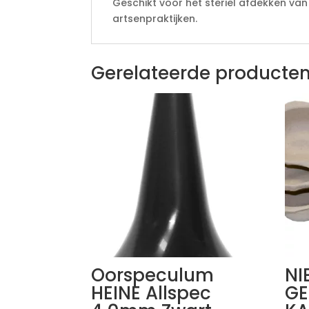
Geschikt voor het steriel afdekken van
artsenpraktijken.
Gerelateerde producte
Oorspeculum
NI
HEINE Allspec
GE