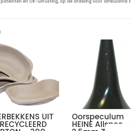
 patiënten en OK-uitrusting, op de afdeling voor ambulante z
n
ERBEKKENS UIT
Oorspeculum
RECYCLEERD
HEINE Allspec