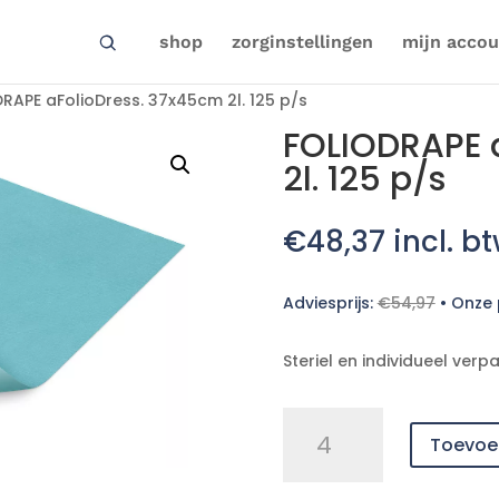
shop
zorginstellingen
mijn accou
RAPE aFolioDress. 37x45cm 2l. 125 p/s
FOLIODRAPE 
2l. 125 p/s
€
48,37
incl. b
Adviesprijs:
€
54,97
•
Onze p
Steriel en individueel verpa
FOLIODRAPE
Toevoe
aFolioDress.
37x45cm
2l.