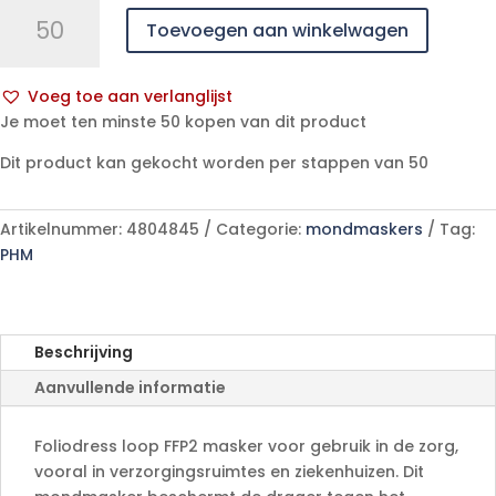
Foliodress
Toevoegen aan winkelwagen
masker
loop
FFP2
Voeg toe aan verlanglijst
1
A
Je moet ten minste 50 kopen van dit product
p/s
l
aantal
Dit product kan gekocht worden per stappen van 50
t
e
r
Artikelnummer:
4804845
Categorie:
mondmaskers
Tag:
n
PHM
a
t
i
v
Beschrijving
e
Aanvullende informatie
:
Foliodress loop FFP2 masker voor gebruik in de zorg,
vooral in verzorgingsruimtes en ziekenhuizen. Dit