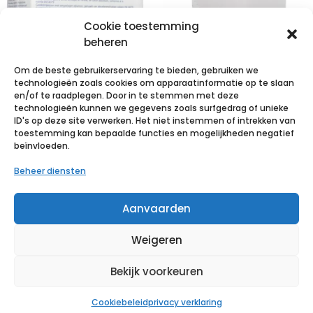
Cookie toestemming
beheren
Om de beste gebruikerservaring te bieden, gebruiken we
technologieën zoals cookies om apparaatinformatie op te slaan
en/of te raadplegen. Door in te stemmen met deze
technologieën kunnen we gegevens zoals surfgedrag of unieke
STERILUX ES
STERILUX ES
ID's op deze site verwerken. Het niet instemmen of intrekken van
10x20cm 12l.nst.
7,5×7,5cm 8l.st.
toestemming kan bepaalde functies en mogelijkheden negatief
beïnvloeden.
100 p/s
25×2 p/s
Beheer diensten
€
10,95
incl. btw
€
2,77
incl. btw
Aanvaarden
Voeg toe aan verlanglijst
Voeg toe aan verlanglijst
Weigeren
Bekijk voorkeuren
Cookiebeleid
privacy verklaring