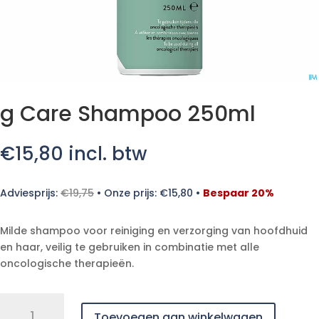
g Care Shampoo 250ml
€
15,80
incl. btw
Adviesprijs:
€
19,75
•
Onze prijs:
€
15,80
•
Bespaar 20%
Milde shampoo voor reiniging en verzorging van hoofdhuid
en haar, veilig te gebruiken in combinatie met alle
oncologische therapieën.
g
Toevoegen aan winkelwagen
Care