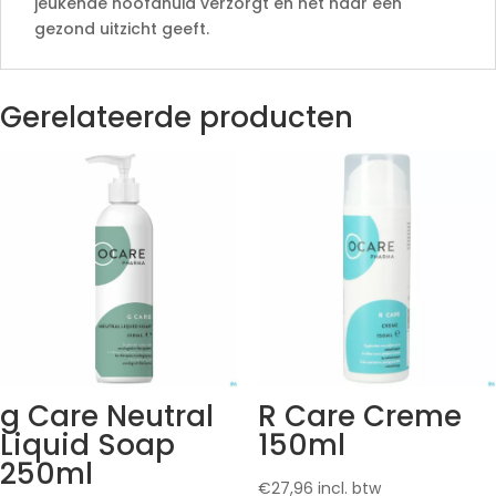
jeukende hoofdhuid verzorgt en het haar een
gezond uitzicht geeft.
Gerelateerde producten
g Care Neutral
R Care Creme
Liquid Soap
150ml
250ml
€
27,96
incl. btw