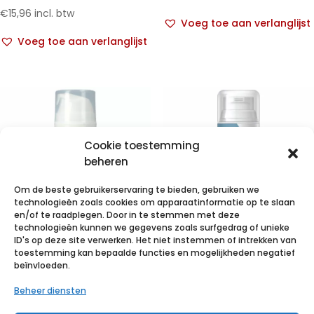
€
15,96
incl. btw
Voeg toe aan verlanglijst
Voeg toe aan verlanglijst
Cookie toestemming
beheren
Om de beste gebruikerservaring te bieden, gebruiken we
technologieën zoals cookies om apparaatinformatie op te slaan
en/of te raadplegen. Door in te stemmen met deze
technologieën kunnen we gegevens zoals surfgedrag of unieke
ID's op deze site verwerken. Het niet instemmen of intrekken van
C Care Creme
I Care Lotion
toestemming kan bepaalde functies en mogelijkheden negatief
beïnvloeden.
150ml
150ml
Beheer diensten
€
27,56
incl. btw
€
23,47
incl. btw