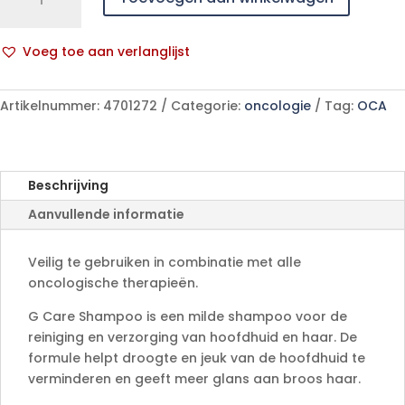
Shampoo
250ml
Voeg toe aan verlanglijst
aantal
A
l
Artikelnummer:
4701272
Categorie:
oncologie
Tag:
OCA
t
e
r
n
Beschrijving
a
Aanvullende informatie
t
i
v
Veilig te gebruiken in combinatie met alle
e
oncologische therapieën.
:
G Care Shampoo is een milde shampoo voor de
reiniging en verzorging van hoofdhuid en haar. De
formule helpt droogte en jeuk van de hoofdhuid te
verminderen en geeft meer glans aan broos haar.