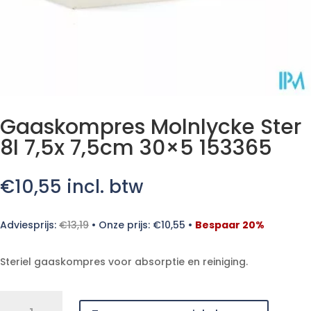
Gaaskompres Molnlycke Ster
8l 7,5x 7,5cm 30×5 153365
€
10,55
incl. btw
Adviesprijs:
€
13,19
•
Onze prijs:
€
10,55
•
Bespaar 20%
Steriel gaaskompres voor absorptie en reiniging.
Gaaskompres