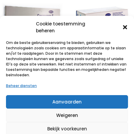
Cookie toestemming
beheren
Om de beste gebruikerservaring te bieden, gebruiken we
technologieën zoals cookies om apparaatinformatie op te slaan
en/of te raadplegen. Door in te stemmen met deze
technologieën kunnen we gegevens zoals surfgedrag of unieke
COSMOPOR E
Hydrofilm roll
ID's op deze site verwerken. Het niet instemmen of intrekken van
latexfree
10cm x 2m 1 p/s
toestemming kan bepaalde functies en mogelijkheden negatief
beïnvloeden.
20x8cm 25 p/s
€
6,88
incl. btw
Beheer diensten
€
14,28
incl. btw
Voeg toe aan verlanglijst
Aanvaarden
Voeg toe aan verlanglijst
Weigeren
Bekijk voorkeuren