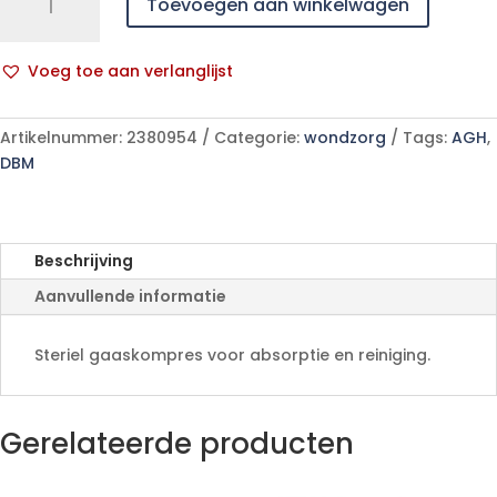
Toevoegen aan winkelwagen
Molnlycke
Ster
8l
Voeg toe aan verlanglijst
7,5x
A
7,5cm
l
30x5
Artikelnummer:
2380954
Categorie:
wondzorg
Tags:
AGH
,
t
153365
DBM
e
aantal
r
n
a
Beschrijving
t
Aanvullende informatie
i
v
e
Steriel gaaskompres voor absorptie en reiniging.
:
Gerelateerde producten