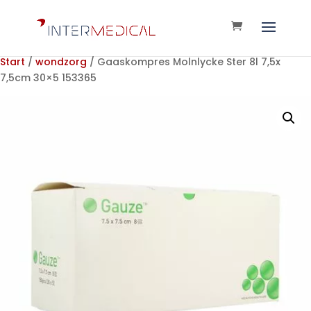
Start
/
wondzorg
/ Gaaskompres Molnlycke Ster 8l 7,5x
7,5cm 30×5 153365