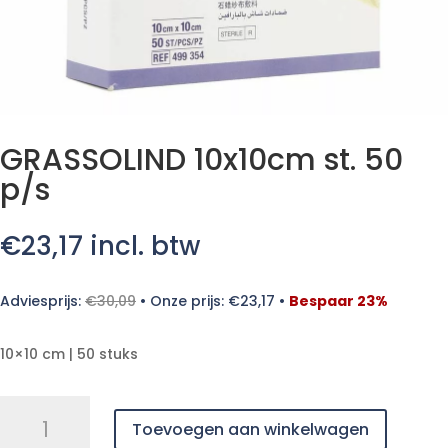
GRASSOLIND 10x10cm st. 50
p/s
€
23,17
incl. btw
Adviesprijs:
€
30,09
•
Onze prijs:
€
23,17
•
Bespaar 23%
10×10 cm | 50 stuks
GRASSOLIND
Toevoegen aan winkelwagen
10x10cm