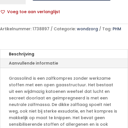
st.
50
Voeg toe aan verlanglijst
p/s
A
aantal
l
Artikelnummer:
1738897
Categorie:
wondzorg
Tag:
PHM
t
e
r
n
Beschrijving
a
Aanvullende informatie
t
i
v
Grassolind is een zalfkompres zonder werkzame
e
stoffen met een open gaasstructuur. Het bestaat
:
uit een wijdmazig katoenen weefsel dat lucht en
secreet doorlaat en geïmpregneerd is met een
neutrale zalfmassa. De dikke zalflaag spoelt niet
weg, ook niet bij sterke exsudatie, en het kompres is
makkelijk op maat te knippen. Het bevat geen
sensibiliserende stoffen of allergenen en is ook