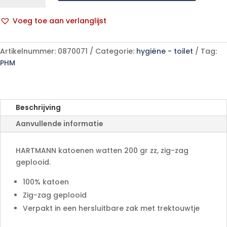
200gr
zz
Voeg toe aan verlanglijst
200
A
gr
l
aantal
Artikelnummer:
0870071
Categorie:
hygiëne - toilet
Tag:
t
PHM
e
r
n
a
Beschrijving
t
Aanvullende informatie
i
v
e
HARTMANN katoenen watten 200 gr zz, zig-zag
:
geplooid.
100% katoen
Zig-zag geplooid
Verpakt in een hersluitbare zak met trektouwtje