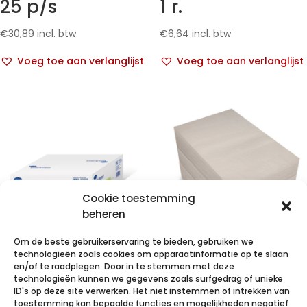
25 p/s
1 r.
€
30,89
incl. btw
€
6,64
incl. btw
Voeg toe aan verlanglijst
Voeg toe aan verlanglijst
Cookie toestemming
beheren
Om de beste gebruikerservaring te bieden, gebruiken we
technologieën zoals cookies om apparaatinformatie op te slaan
VALAPROTECT
Pehazell
en/of te raadplegen. Door in te stemmen met deze
technologieën kunnen we gegevens zoals surfgedrag of unieke
basic
37x57cm
ID's op deze site verwerken. Het niet instemmen of intrekken van
80x140cm 4×25
ongebleekt
toestemming kan bepaalde functies en mogelijkheden negatief