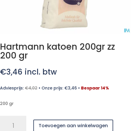
Hartmann katoen 200gr zz
200 gr
€
3,46
incl. btw
Adviesprijs:
€
4,02
•
Onze prijs:
€
3,46
•
Bespaar 14%
200 gr
Hartmann
Toevoegen aan winkelwagen
katoen