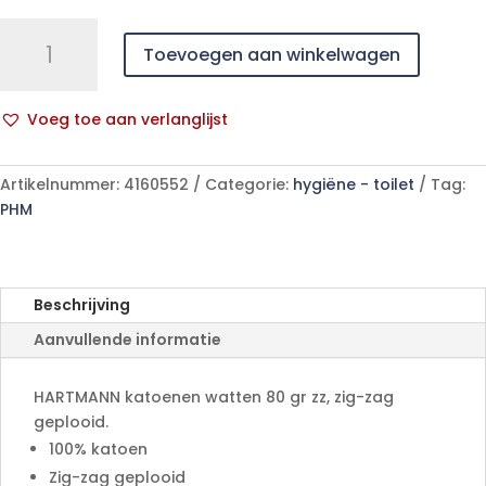
Hartmann
Toevoegen aan winkelwagen
katoen
watten
zigzag
Voeg toe aan verlanglijst
80gr.
A
aantal
l
Artikelnummer:
4160552
Categorie:
hygiëne - toilet
Tag:
t
PHM
e
r
n
a
Beschrijving
t
Aanvullende informatie
i
v
e
HARTMANN katoenen watten 80 gr zz, zig-zag
:
geplooid.
100% katoen
Zig-zag geplooid