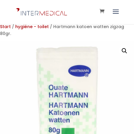
Start
/
hygiëne - toilet
/ Hartmann katoen watten zigzag
80gr.