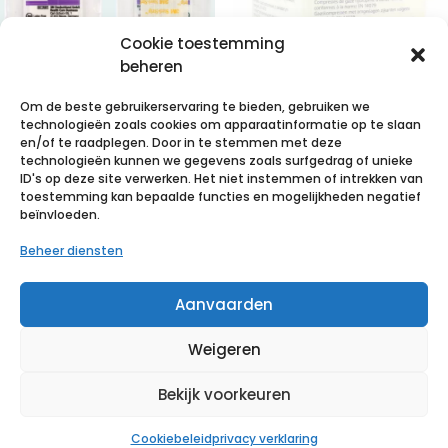
Cookie toestemming
beheren
Om de beste gebruikerservaring te bieden, gebruiken we
technologieën zoals cookies om apparaatinformatie op te slaan
3M Steri-Strip
STERILUX ES
en/of te raadplegen. Door in te stemmen met deze
technologieën kunnen we gegevens zoals surfgedrag of unieke
hechtstrips,
10x10cm 8l.nst.
ID's op deze site verwerken. Het niet instemmen of intrekken van
3mm x 75mm,
100 p/s
toestemming kan bepaalde functies en mogelijkheden negatief
beïnvloeden.
(10x 5 strips)
€
3,38
incl. btw
Beheer diensten
€
29,02
incl. btw
Voeg toe aan verlanglijst
Aanvaarden
Voeg toe aan verlanglijst
Weigeren
Bekijk voorkeuren
Cookiebeleid
privacy verklaring