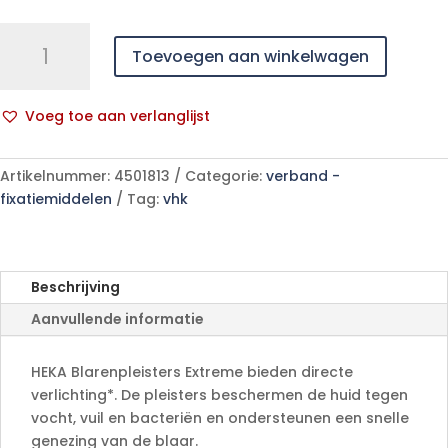
HEKA
Toevoegen aan winkelwagen
BLARENPLEISTERS
EXTREME
aantal
Voeg toe aan verlanglijst
A
l
Artikelnummer:
4501813
Categorie:
verband -
t
fixatiemiddelen
Tag:
vhk
e
r
n
a
Beschrijving
t
Aanvullende informatie
i
v
e
HEKA Blarenpleisters Extreme bieden directe
:
verlichting*. De pleisters beschermen de huid tegen
vocht, vuil en bacteriën en ondersteunen een snelle
genezing van de blaar.