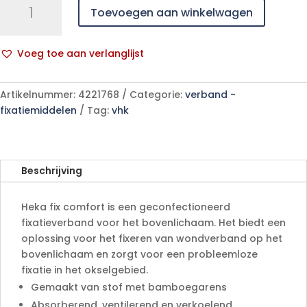
Toevoegen aan winkelwagen
fix
comfort
fixatieverband
Voeg toe aan verlanglijst
bovenlichaam
A
M
l
niet-
Artikelnummer:
4221768
Categorie:
verband -
t
steriel
fixatiemiddelen
Tag:
vhk
e
aantal
r
n
a
Beschrijving
t
i
Heka fix comfort is een geconfectioneerd
v
fixatieverband voor het bovenlichaam. Het biedt een
e
oplossing voor het fixeren van wondverband op het
:
bovenlichaam en zorgt voor een probleemloze
fixatie in het okselgebied.
Gemaakt van stof met bamboegarens
Absorberend, ventilerend en verkoelend