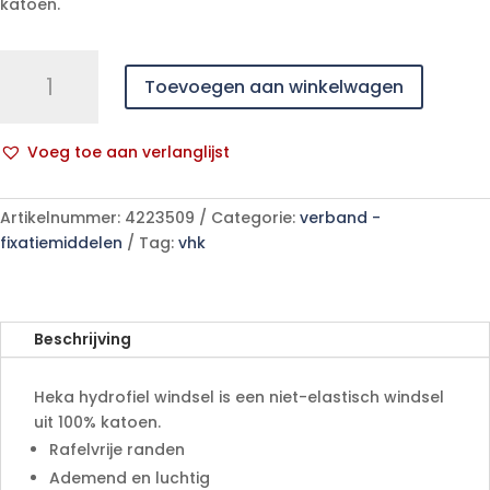
katoen.
Heka
Toevoegen aan winkelwagen
hydrofiel
windsel
4
Voeg toe aan verlanglijst
m
A
x
l
8
Artikelnummer:
4223509
Categorie:
verband -
t
cm
fixatiemiddelen
Tag:
vhk
e
niet-
r
steriel
n
aantal
a
Beschrijving
t
i
Heka hydrofiel windsel is een niet-elastisch windsel
v
uit 100% katoen.
e
Rafelvrije randen
:
Ademend en luchtig