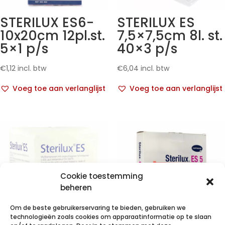
STERILUX ES6-
STERILUX ES
10x20cm 12pl.st.
7,5×7,5cm 8l. st.
5×1 p/s
40×3 p/s
€
1,12
incl. btw
€
6,04
incl. btw
Voeg toe aan verlanglijst
Voeg toe aan verlanglijst
Cookie toestemming
beheren
Om de beste gebruikerservaring te bieden, gebruiken we
technologieën zoals cookies om apparaatinformatie op te slaan