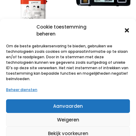
Cookie toestemming
Primedic
Batterij
beheren
Heartsave
Primedic
Om de beste gebruikerservaring te bieden, gebruiken we
MyPad –
HeartSave
technologieën zoals cookies om apparaatinformatie op te slaan
Volautomaat –
Mypad
en/of te raadplegen. Door in te stemmen met deze
technologieën kunnen we gegevens zoals surfgedrag of unieke
Met touch
ID's op deze site verwerken. Het niet instemmen of intrekken van
€
264,99
incl. btw
screen – met
toestemming kan bepaalde functies en mogelijkheden negatief
beïnvloeden.
CPR feedback
Voeg toe aan verlanglijst
Beheer diensten
€
2 237,66
incl. btw
Aanvaarden
Voeg toe aan verlanglijst
Weigeren
Bekijk voorkeuren