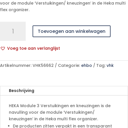
voor de module ‘Verstuikingen/ kneuzingen’ in de Heka multi
flex organizer.
HEKA
Toevoegen aan winkelwagen
MODULE
3
VERSTUIKINGEN
Voeg toe aan verlanglijst
EN
A
KNEUZINGEN
l
aantal
Artikelnummer:
VHK56662
Categorie:
ehbo
Tag:
vhk
t
e
r
n
Beschrijving
a
t
HEKA Module 3 Verstuikingen en kneuzingen is de
i
navulling voor de module ‘Verstuikingen/
v
kneuzingen’ in de Heka multi flex organizer.
e
De producten zitten verpakt in een transparant
: