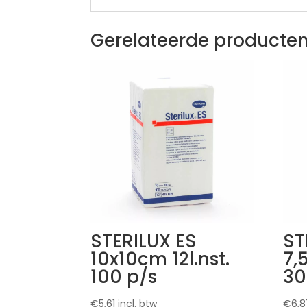
Gerelateerde producte
STERILUX ES
ST
10x10cm 12l.nst.
7,
100 p/s
30
€
5,61
incl. btw
€
6,8