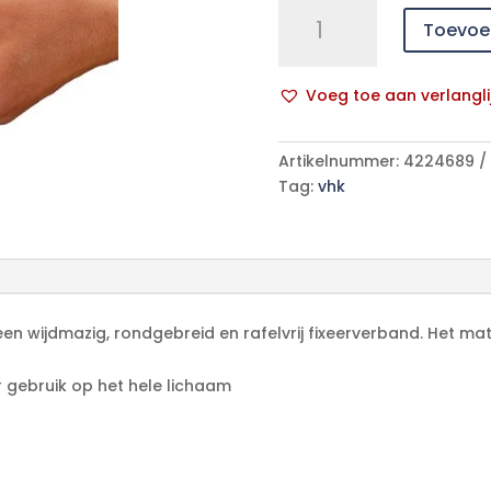
Heka
Toevoe
net
elastisch
netverband
Voeg toe aan verlangli
nr.
A
2
l
hand/voet/onderarm
Artikelnummer:
4224689
t
-
Tag:
vhk
e
25
r
meter
n
niet-
a
steriel
t
aantal
i
een wijdmazig, rondgebreid en rafelvrij fixeerverband. Het ma
v
e
 gebruik op het hele lichaam
: