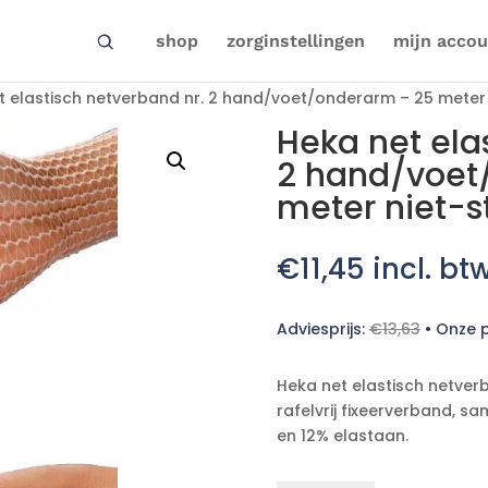
shop
zorginstellingen
mijn accou
t elastisch netverband nr. 2 hand/voet/onderarm – 25 meter n
Heka net ela
2 hand/voet
meter niet-st
€
11,45
incl. bt
Adviesprijs:
€
13,63
•
Onze p
Heka net elastisch netverb
rafelvrij fixeerverband, 
en 12% elastaan.