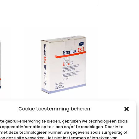
STERILUX ES3-
Cookie toestemming beheren
×2
7,5×7,5cm 8pl
e gebruikerservaring te bieden, gebruiken we technologieën zoals
20×1 p/s
 apparaatinformatie op te slaan en/of te raadplegen. Door in te
et deze technologieën kunnen we gegevens zoals surfgedrag of
€
1,12
incl. btw
s op deze site verwerken. Het niet instemmen of intrekken van