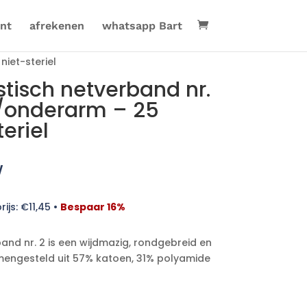
nt
afrekenen
whatsapp Bart
iet-steriel
stisch netverband nr.
/onderarm – 25
eriel
w
rijs:
€
11,45
•
Bespaar 16%
and nr. 2 is een wijdmazig, rondgebreid en
samengesteld uit 57% katoen, 31% polyamide