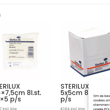
n
ERILUX
STERILUX ES
5×7,5cm 8l.st.
5x5cm 8l.st. 25
Om de best
×5 p/s
p/s
cookies om
stemmen m
7
incl. btw
€
1,64
incl. btw
unieke ID'