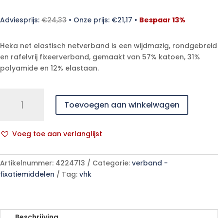
Adviesprijs:
€
24,33
•
Onze prijs:
€
21,17
•
Bespaar 13%
Heka net elastisch netverband is een wijdmazig, rondgebreid
en rafelvrij fixeerverband, gemaakt van 57% katoen, 31%
polyamide en 12% elastaan.
Heka
Toevoegen aan winkelwagen
net
elastisch
netverband
Voeg toe aan verlanglijst
nr.
A
5
l
hooFolioDress/bovenbeen/bovenlichaam
Artikelnummer:
4224713
Categorie:
verband -
t
-
fixatiemiddelen
Tag:
vhk
e
25
r
meter
n
niet-
a
steriel
Beschrijving