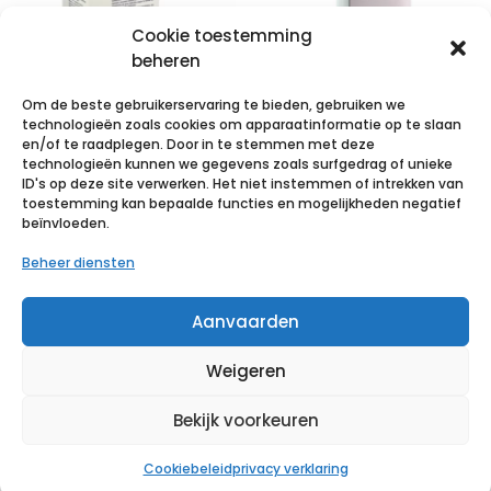
Cookie toestemming
beheren
Om de beste gebruikerservaring te bieden, gebruiken we
technologieën zoals cookies om apparaatinformatie op te slaan
STERILUX ES
MELOLIN KP
en/of te raadplegen. Door in te stemmen met deze
technologieën kunnen we gegevens zoals surfgedrag of unieke
5x5cm 8l.st.
STER 5X 5CM
ID's op deze site verwerken. Het niet instemmen of intrekken van
40×5 p/s
66974940 – 100
toestemming kan bepaalde functies en mogelijkheden negatief
beïnvloeden.
stuks
€
5,38
incl. btw
Beheer diensten
€
12,50
incl. btw
Voeg toe aan verlanglijst
Aanvaarden
Voeg toe aan verlanglijst
Weigeren
Bekijk voorkeuren
Cookiebeleid
privacy verklaring