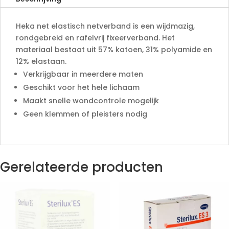
t
aantal
i
Heka net elastisch netverband is een wijdmazig,
v
rondgebreid en rafelvrij fixeerverband. Het
e
materiaal bestaat uit 57% katoen, 31% polyamide en
:
12% elastaan.
Verkrijgbaar in meerdere maten
Geschikt voor het hele lichaam
Maakt snelle wondcontrole mogelijk
Geen klemmen of pleisters nodig
Gerelateerde producten