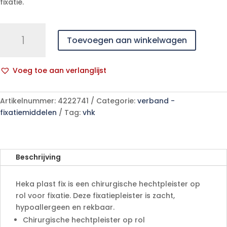
fixatie.
Heka
Toevoegen aan winkelwagen
plast
fix
pleister
Voeg toe aan verlanglijst
10
A
m
l
x
Artikelnummer:
4222741
Categorie:
verband -
t
20
fixatiemiddelen
Tag:
vhk
e
cm
r
niet-
n
steriel
a
aantal
Beschrijving
t
i
Heka plast fix is een chirurgische hechtpleister op
v
rol voor fixatie. Deze fixatiepleister is zacht,
e
hypoallergeen en rekbaar.
:
Chirurgische hechtpleister op rol