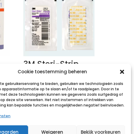
3M Steri-Strip
 1
hechtstrips, 3mm
Cookie toestemming beheren
x 75mm, (10x 5
e gebruikerservaring te bieden, gebruiken we technologieën zoals
strips)
 apparaatinformatie op te slaan en/of te raadplegen. Door in te
et deze technologieën kunnen we gegevens zoals surfgedrag of
€
29,02
incl. btw
s op deze site verwerken. Het niet instemmen of intrekken van
st
g kan bepaalde functies en mogelijkheden negatief beïnvloeden.
Voeg toe aan verlanglijst
ensten
vaarden
Weigeren
Bekijk voorkeuren