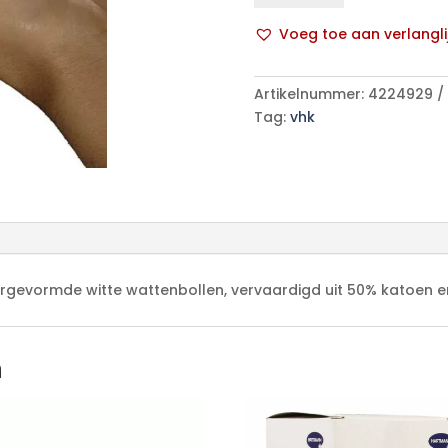
gram,
Voeg toe aan verlangli
500
A
gram/zak
l
niet-
Artikelnummer:
4224929
t
steriel
Tag:
vhk
e
aantal
r
n
a
t
i
v
e
rgevormde witte wattenbollen, vervaardigd uit 50% katoen e
:
n