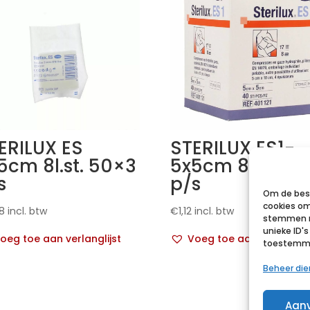
ERILUX ES
STERILUX ES1-
5cm 8l.st. 50×3
5x5cm 8pl. 40x
s
p/s
Om de best
cookies om
8
incl. btw
€
1,12
incl. btw
stemmen m
unieke ID'
oeg toe aan verlanglijst
Voeg toe aan verlanglij
toestemmin
Beheer di
Aan