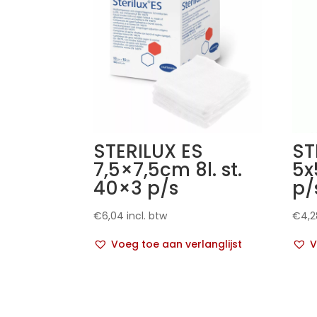
STERILUX ES
ST
7,5×7,5cm 8l. st.
5x
40×3 p/s
p/
€
6,04
incl. btw
€
4,2
Voeg toe aan verlanglijst
V