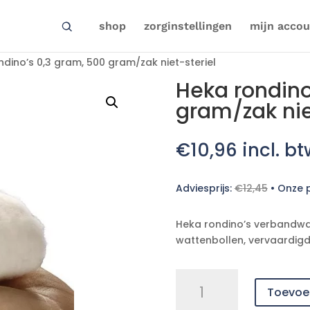
shop
zorginstellingen
mijn accou
dino’s 0,3 gram, 500 gram/zak niet-steriel
Heka rondino
gram/zak nie
€
10,96
incl. bt
Adviesprijs:
€
12,45
•
Onze p
Heka rondino’s verbandwa
wattenbollen, vervaardigd
Heka
Toevoe
rondino's
0,3