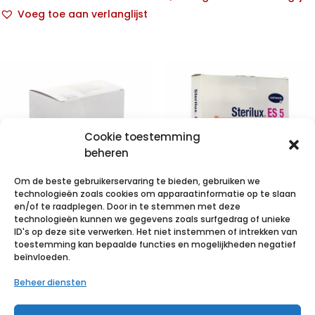
Voeg toe aan verlanglijst
Cookie toestemming
beheren
Om de beste gebruikerservaring te bieden, gebruiken we
technologieën zoals cookies om apparaatinformatie op te slaan
en/of te raadplegen. Door in te stemmen met deze
technologieën kunnen we gegevens zoals surfgedrag of unieke
STERILUX ES
STERILUX ES5-
ID's op deze site verwerken. Het niet instemmen of intrekken van
7,5×7,5cm 8l.st.
10x10cm 8pl 12x
toestemming kan bepaalde functies en mogelijkheden negatief
beïnvloeden.
25×2 p/s
1 p/s
Beheer diensten
€
2,77
incl. btw
€
1,12
incl. btw