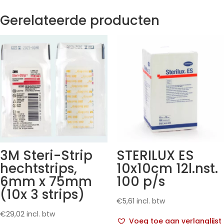
Gerelateerde producten
3M Steri-Strip
STERILUX ES
hechtstrips,
10x10cm 12l.nst.
6mm x 75mm
100 p/s
(10x 3 strips)
€
5,61
incl. btw
€
29,02
incl. btw
Voeg toe aan verlanglijst