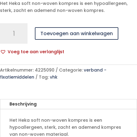
Het Heka soft non-woven kompres is een hypoallergeen,
sterk, zacht en ademend non-woven kompres.
Heka
Toevoegen aan winkelwagen
soft
non-
woven
Voeg toe aan verlanglijst
kompres
A
10
l
x
Artikelnummer:
4225090
Categorie:
verband -
t
10
fixatiemiddelen
Tag:
vhk
e
cm
r
niet
n
steriel
a
-
Beschrijving
t
8
i
lagen
Het Heka soft non-woven kompres is een
v
aantal
hypoallergeen, sterk, zacht en ademend kompres
e
van non-woven materiaal.
: