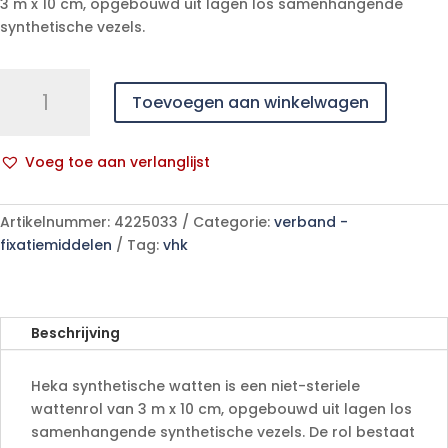
3 m x 10 cm, opgebouwd uit lagen los samenhangende
synthetische vezels.
Heka
Toevoegen aan winkelwagen
synthetische
watten
3
Voeg toe aan verlanglijst
m
A
x
l
10
Artikelnummer:
4225033
Categorie:
verband -
t
cm
fixatiemiddelen
Tag:
vhk
e
niet-
r
steriel
n
aantal
a
Beschrijving
t
i
Heka synthetische watten is een niet-steriele
v
wattenrol van 3 m x 10 cm, opgebouwd uit lagen los
e
samenhangende synthetische vezels. De rol bestaat
: