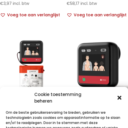
€
3,97
incl. btw
€
58,17
incl. btw
Voeg toe aan verlanglijst
Voeg toe aan verlanglijst
Cookie toestemming
Primedic
Primedic
beheren
Heartsave
HeartSave
Om de beste gebruikerservaring te bieden, gebruiken we
MyPad –
myPAD AED –
technologieën zoals cookies om apparaatinformatie op te slaan
Volautomaat –
trainer zonder
en/of te raadplegen. Door in te stemmen met deze
technologieën kunnen we gegevens zoals surfgedrag of unieke