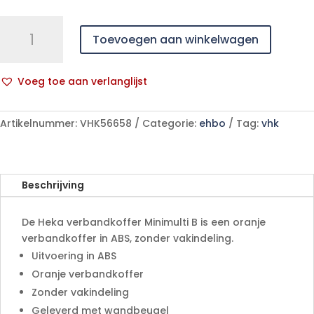
Heka
Toevoegen aan winkelwagen
verbandkoffer
Minimulti
B
Voeg toe aan verlanglijst
aantal
A
l
Artikelnummer:
VHK56658
Categorie:
ehbo
Tag:
vhk
t
e
r
n
Beschrijving
a
t
De Heka verbandkoffer Minimulti B is een oranje
i
verbandkoffer in ABS, zonder vakindeling.
v
Uitvoering in ABS
e
Oranje verbandkoffer
:
Zonder vakindeling
Geleverd met wandbeugel