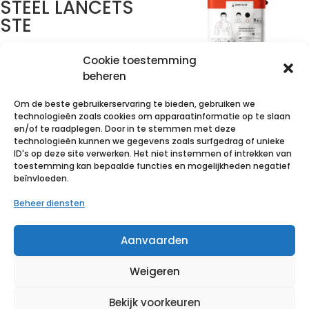
STEEL LANCETS
STE
€
9,75
incl. btw
Cookie toestemming
Primedic
beheren
Voeg toe aan verlanglijst
Heartsave
Om de beste gebruikerservaring te bieden, gebruiken we
MyPad –
technologieën zoals cookies om apparaatinformatie op te slaan
Volautomaat –
en/of te raadplegen. Door in te stemmen met deze
technologieën kunnen we gegevens zoals surfgedrag of unieke
Met touch
ID's op deze site verwerken. Het niet instemmen of intrekken van
screen – zonder
toestemming kan bepaalde functies en mogelijkheden negatief
beïnvloeden.
CPR feedback
Beheer diensten
€
2 118,94
incl. btw
Aanvaarden
Voeg toe aan verlanglijst
Weigeren
Bekijk voorkeuren