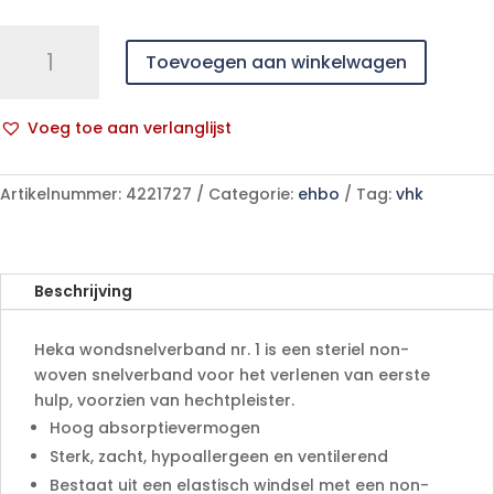
Heka
Toevoegen aan winkelwagen
wondsnelverband
nr.
1
Voeg toe aan verlanglijst
-
A
4
l
x
Artikelnummer:
4221727
Categorie:
ehbo
Tag:
vhk
t
6
e
cm
r
steriel
n
aantal
Beschrijving
a
t
Heka wondsnelverband nr. 1 is een steriel non-
i
woven snelverband voor het verlenen van eerste
v
hulp, voorzien van hechtpleister.
e
Hoog absorptievermogen
:
Sterk, zacht, hypoallergeen en ventilerend
Bestaat uit een elastisch windsel met een non-