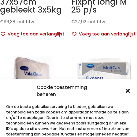
37x57cm
Fixpnt longl M
gebleekt 3x5kg
25 p/s
€
96,38
incl. btw
€
27,92
incl. btw
Voeg toe aan verlanglijst
Voeg toe aan verlanglijst
Cookie toestemming
beheren
Om de beste gebruikerservaring te bieden, gebruiken we
technologieën zoals cookies om apparaatinformatie op te slaan
en/of te raadplegen. Door in te stemmen met deze
technologieën kunnen we gegevens zoals surfgedrag of unieke
ValaClean soft
MoliCare Pr
ID's op deze site verwerken. Het niet instemmen of intrekken van
Washandje 50
Fixpnt longl XXL
toestemming kan bepaalde functies en mogelijkheden negatief