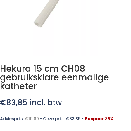
Hekura 15 cm CH08
gebruiksklare eenmalige
katheter
€
83,85
incl. btw
Adviesprijs:
€
111,80
•
Onze prijs:
€
83,85
•
Bespaar 25%