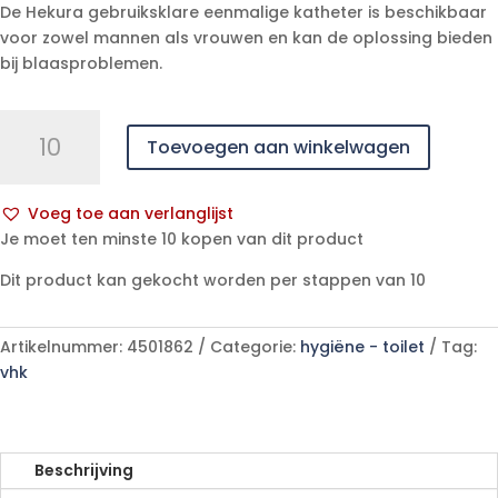
De Hekura gebruiksklare eenmalige katheter is beschikbaar
voor zowel mannen als vrouwen en kan de oplossing bieden
bij blaasproblemen.
Hekura
Toevoegen aan winkelwagen
15
cm
CH08
Voeg toe aan verlanglijst
gebruiksklare
A
Je moet ten minste 10 kopen van dit product
eenmalige
l
katheter
Dit product kan gekocht worden per stappen van 10
t
aantal
e
r
Artikelnummer:
4501862
Categorie:
hygiëne - toilet
Tag:
n
vhk
a
t
i
v
Beschrijving
e