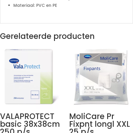
Materiaal: PVC en PE
Gerelateerde producten
VALAPROTECT
MoliCare Pr
basic 38x38cm
Fixpnt longl XXL
250 p/s
25 p/s