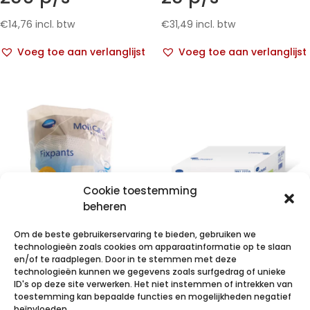
€
14,76
incl. btw
€
31,49
incl. btw
Voeg toe aan verlanglijst
Voeg toe aan verlanglijst
Cookie toestemming
beheren
Om de beste gebruikerservaring te bieden, gebruiken we
technologieën zoals cookies om apparaatinformatie op te slaan
MoliCare Pr
VALAPROTECT
en/of te raadplegen. Door in te stemmen met deze
technologieën kunnen we gegevens zoals surfgedrag of unieke
Fixpnt longl M 5
basic
ID's op deze site verwerken. Het niet instemmen of intrekken van
p/s
80x140cm 4×25
toestemming kan bepaalde functies en mogelijkheden negatief
beïnvloeden.