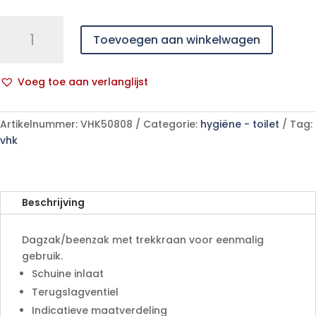
HEKURA
Toevoegen aan winkelwagen
BEENZAK
500ML
10CM
Voeg toe aan verlanglijst
TREKKRAAN
A
aantal
l
Artikelnummer:
VHK50808
Categorie:
hygiëne - toilet
Tag:
t
vhk
e
r
n
a
Beschrijving
t
i
Dagzak/beenzak met trekkraan voor eenmalig
v
gebruik.
e
Schuine inlaat
:
Terugslagventiel
Indicatieve maatverdeling