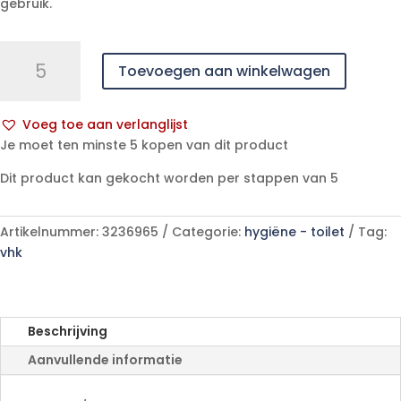
gebruik.
HEKURA
Toevoegen aan winkelwagen
BEENZAK
750ML
-
Voeg toe aan verlanglijst
60CM
A
Je moet ten minste 5 kopen van dit product
SLANG
l
HEFBOOM.
Dit product kan gekocht worden per stappen van 5
t
aantal
e
r
Artikelnummer:
3236965
Categorie:
hygiëne - toilet
Tag:
n
vhk
a
t
i
v
Beschrijving
e
Aanvullende informatie
: