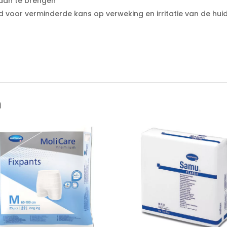
aan te brengen
oor verminderde kans op verweking en irritatie van de hui
n