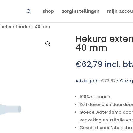
shop
zorginstellingen
mijn accou
theter standard 40 mm
Hekura exter
40 mm
€
62,79
incl. b
Adviesprijs:
€
73,87
•
Onze p
100% siliconen
Zelfklevend en daardoo
Goede waterdamp doorl
verweking en irritatie va
Geschikt voor 24u gebru