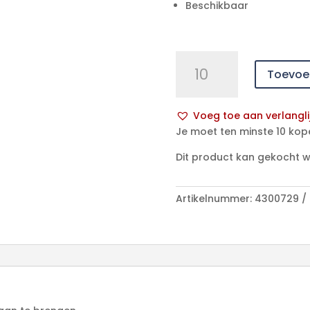
Beschikbaar
Hekura
Toevoe
externe
katheter
standard
Voeg toe aan verlangli
40
A
Je moet ten minste 10 kop
mm
l
aantal
Dit product kan gekocht 
t
e
r
Artikelnummer:
4300729
n
a
t
i
v
e
: