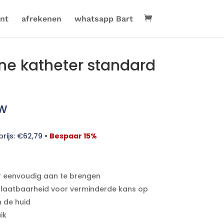
nt
afrekenen
whatsapp Bart
ne katheter standard
tw
rijs:
€
62,79
•
Bespaar 15%
r eenvoudig aan te brengen
aatbaarheid voor verminderde kans op
n de huid
ik