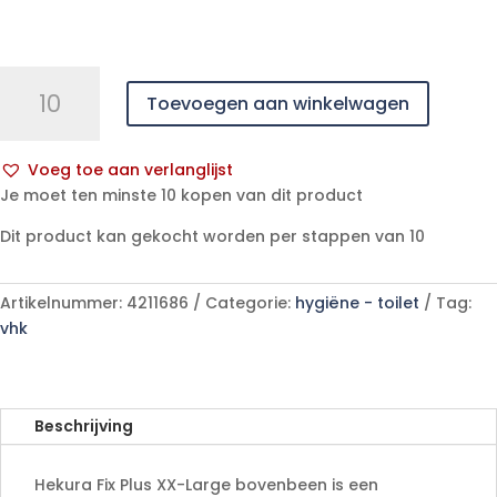
Hekura
Toevoegen aan winkelwagen
fix
plus
xx-
Voeg toe aan verlanglijst
large
A
Je moet ten minste 10 kopen van dit product
bovenbeen
l
aantal
Dit product kan gekocht worden per stappen van 10
t
e
r
Artikelnummer:
4211686
Categorie:
hygiëne - toilet
Tag:
n
vhk
a
t
i
v
Beschrijving
e
:
Hekura Fix Plus XX-Large bovenbeen is een