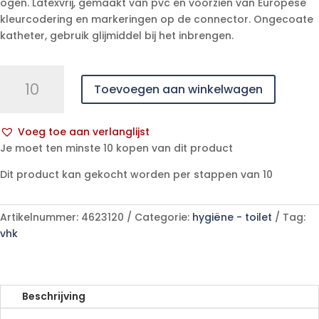
ogen. Latexvrij, gemaakt van pvc en voorzien van Europese
kleurcodering en markeringen op de connector. Ongecoate
katheter, gebruik glijmiddel bij het inbrengen.
Hekura
Toevoegen aan winkelwagen
ongecoate
nelaton
afnamekatheter
Voeg toe aan verlanglijst
40
A
Je moet ten minste 10 kopen van dit product
cm
l
ch
Dit product kan gekocht worden per stappen van 10
t
14
e
aantal
r
Artikelnummer:
4623120
Categorie:
hygiëne - toilet
Tag:
n
vhk
a
t
i
v
Beschrijving
e