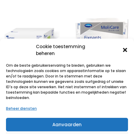
Cookie toestemming
beheren
Om de beste gebruikerservaring te bieden, gebruiken we
technologieën zoals cookies om apparaatinformatie op te slaan
VALAPROTECT
en/of te raadplegen. Door in te stemmen met deze
technologieën kunnen we gegevens zoals surfgedrag of unieke
basic 80x210cm
MoliCare Pr
ID's op deze site verwerken. Het niet instemmen of intrekken van
4×25 p/s
Fixpnt longl XXL
toestemming kan bepaalde functies en mogelijkheden negatief
beïnvloeden.
25 p/s
€
66,14
incl. btw
Beheer diensten
€
31,49
incl. btw
Voeg toe aan verlanglijst
Aanvaarden
Voeg toe aan verlanglijst