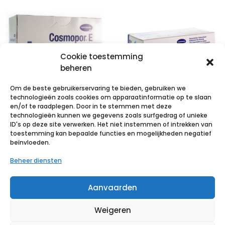
Cookie toestemming
beheren
Om de beste gebruikerservaring te bieden, gebruiken we
technologieën zoals cookies om apparaatinformatie op te slaan
en/of te raadplegen. Door in te stemmen met deze
technologieën kunnen we gegevens zoals surfgedrag of unieke
COSMOPOR E
Hydrofilm roll
ID's op deze site verwerken. Het niet instemmen of intrekken van
latexfree
10cm x 2m 1 p/s
toestemming kan bepaalde functies en mogelijkheden negatief
beïnvloeden.
10x8cm 25 p/s
€
6,88
incl. btw
Beheer diensten
€
8,25
incl. btw
Voeg toe aan verlanglijst
Aanvaarden
Voeg toe aan verlanglijst
Weigeren