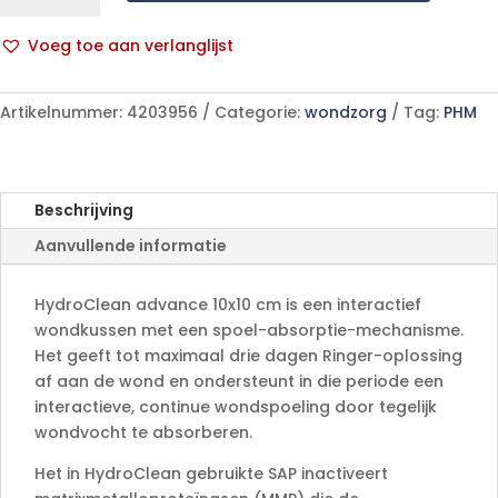
10x10
cm
Voeg toe aan verlanglijst
10
A
p/s
l
aantal
Artikelnummer:
4203956
Categorie:
wondzorg
Tag:
PHM
t
e
r
n
Beschrijving
a
Aanvullende informatie
t
i
v
HydroClean advance 10x10 cm is een interactief
e
wondkussen met een spoel-absorptie-mechanisme.
:
Het geeft tot maximaal drie dagen Ringer-oplossing
af aan de wond en ondersteunt in die periode een
interactieve, continue wondspoeling door tegelijk
wondvocht te absorberen.
Het in HydroClean gebruikte SAP inactiveert