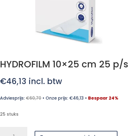
HYDROFILM 10×25 cm 25 p/s
€
46,13
incl. btw
Adviesprijs:
€
60,70
•
Onze prijs:
€
46,13
•
Bespaar 24%
25 stuks
HYDROFILM