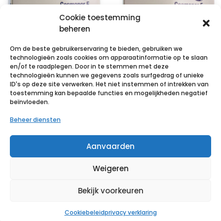
Cookie toestemming
beheren
Om de beste gebruikerservaring te bieden, gebruiken we
technologieën zoals cookies om apparaatinformatie op te slaan
en/of te raadplegen. Door in te stemmen met deze
technologieën kunnen we gegevens zoals surfgedrag of unieke
COSMOPOR E
COSMOPOR E
ID's op deze site verwerken. Het niet instemmen of intrekken van
latexfree
latexfree
toestemming kan bepaalde functies en mogelijkheden negatief
beïnvloeden.
15x6cm 25 p/s
20x10cm 10 p/s
Beheer diensten
€
10,95
incl. btw
€
9,67
incl. btw
Aanvaarden
Voeg toe aan verlanglijst
Voeg toe aan verlanglijst
Weigeren
Bekijk voorkeuren
Cookiebeleid
privacy verklaring