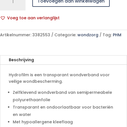
Toevoegen aan winkelwagen
10x25
cm
25
Voeg toe aan verlanglijst
p/s
A
aantal
l
Artikelnummer:
3382553
Categorie:
wondzorg
Tag:
PHM
t
e
r
n
Beschrijving
a
t
Hydrofilm is een transparant wondverband voor
i
veilige wondbescherming.
v
e
Zelfklevend wondverband van semipermeabele
:
polyurethaanfolie
Transparant en ondoorlaatbaar voor bacteriën
en water
Met hypoallergene kleeflaag