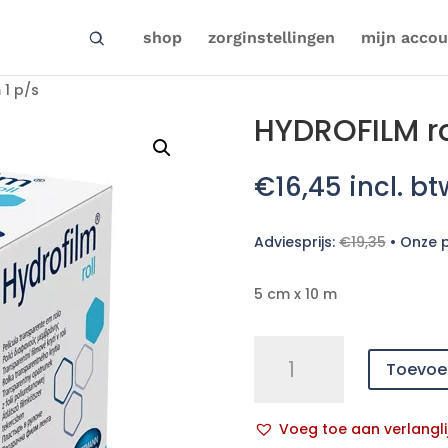
shop
zorginstellingen
mijn accou
 1 p/s
HYDROFILM ro
€
16,45
incl. bt
Adviesprijs:
€
19,35
•
Onze p
5 cm x 10 m
HYDROFILM
Toevoe
roll
5cmx10m
1
Voeg toe aan verlangli
p/s