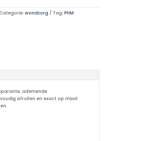
Categorie:
wondzorg
Tag:
PHM
ansparante, ademende
envoudig afrollen en exact op maat
ten.