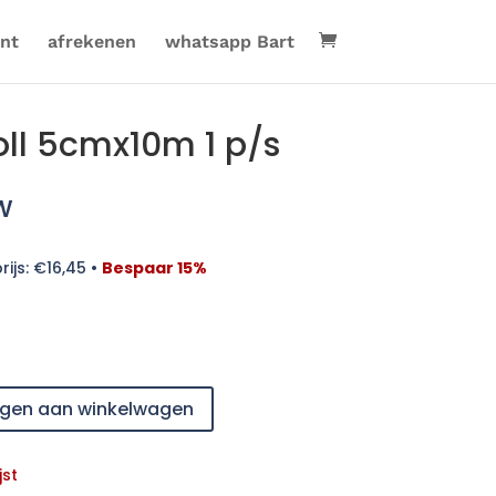
nt
afrekenen
whatsapp Bart
ll 5cmx10m 1 p/s
w
rijs:
€
16,45
•
Bespaar 15%
gen aan winkelwagen
jst