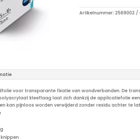
A
aantal
l
Artikelnummer:
2569002
t
e
r
n
a
t
i
v
e
matie
:
ndfolie voor transparante fixatie van wondverbanden. De tr
lyacrylaat kleeflaag laat zich dankzij de applicatiefolie e
g en kan pijnloos worden verwijderd zonder residu achter te la
e
ag
 knippen