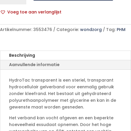
5x7,5cm
st.
Voeg toe aan verlanglijst
10
A
p/s
l
aantal
Artikelnummer:
3553476
Categorie:
wondzorg
Tag:
PHM
t
e
r
n
Beschrijving
a
Aanvullende informatie
t
i
v
HydroTac transparent is een steriel, transparant
e
hydrocellulair gelverband voor eenmalig gebruik
:
zonder kleefrand. Het bestaat uit gehydrateerd
polyurethaanpolymeer met glycerine en kan in de
gewenste maat worden gesneden.
Het verband kan vocht afgeven en een beperkte
hoeveelheid exsudaat opnemen. Door het hoge