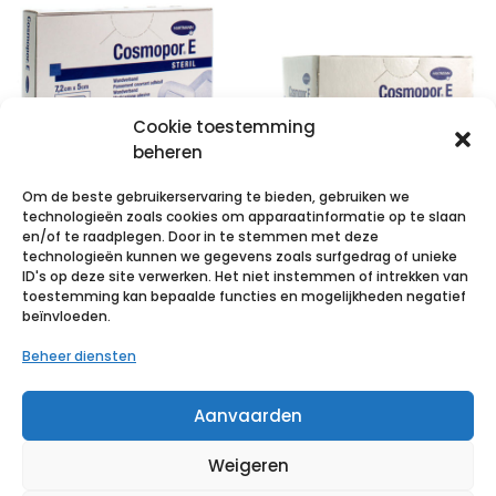
Cookie toestemming
beheren
Om de beste gebruikerservaring te bieden, gebruiken we
technologieën zoals cookies om apparaatinformatie op te slaan
COSMOPOR E
en/of te raadplegen. Door in te stemmen met deze
technologieën kunnen we gegevens zoals surfgedrag of unieke
latexfree
COSMOPOR E
ID's op deze site verwerken. Het niet instemmen of intrekken van
7,2x5cm 10 p/s
latexfree
toestemming kan bepaalde functies en mogelijkheden negatief
beïnvloeden.
7,2x5cm 50 p/s
€
3,95
incl. btw
Beheer diensten
€
10,13
incl. btw
Voeg toe aan verlanglijst
Aanvaarden
Voeg toe aan verlanglijst
Weigeren