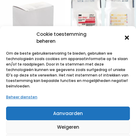
Cookie toestemming
beheren
Om de beste gebruikerservaring te bieden, gebruiken we
technologieën zoals cookies om apparaatinformatie op te slaan
STERILUX ES
3M Steri-Strip
en/of te raadplegen. Door in te stemmen met deze
technologieën kunnen we gegevens zoals surfgedrag of unieke
7,5×7,5cm 8l.st.
hechtstrips,
ID's op deze site verwerken. Het niet instemmen of intrekken van
25×2 p/s
6mm x 75mm
toestemming kan bepaalde functies en mogelijkheden negatief
beïnvloeden.
(10x 3 strips)
€
2,77
incl. btw
Beheer diensten
€
29,02
incl. btw
Voeg toe aan verlanglijst
Aanvaarden
Voeg toe aan verlanglijst
Weigeren