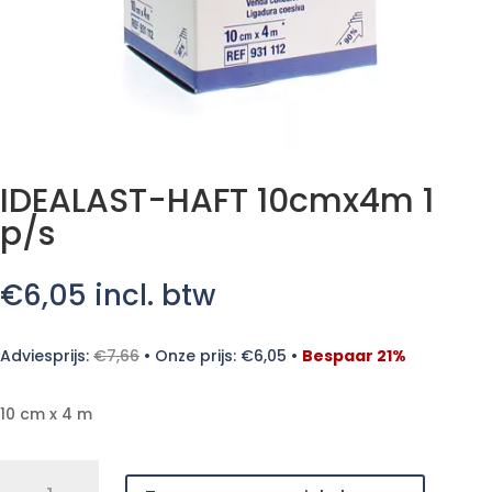
IDEALAST-HAFT 10cmx4m 1
p/s
€
6,05
incl. btw
Adviesprijs:
€
7,66
•
Onze prijs:
€
6,05
•
Bespaar 21%
10 cm x 4 m
IDEALAST-