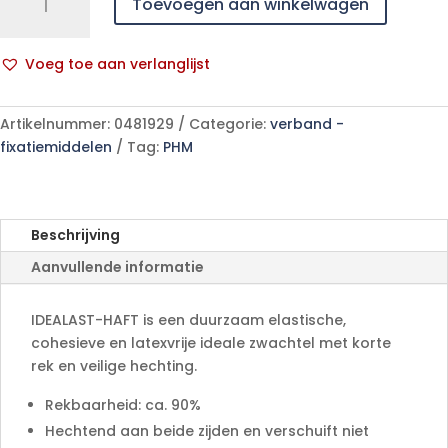
Toevoegen aan winkelwagen
HAFT
10cmx4m
1
Voeg toe aan verlanglijst
p/s
A
aantal
l
Artikelnummer:
0481929
Categorie:
verband -
t
fixatiemiddelen
Tag:
PHM
e
r
n
a
Beschrijving
t
Aanvullende informatie
i
v
e
IDEALAST-HAFT is een duurzaam elastische,
:
cohesieve en latexvrije ideale zwachtel met korte
rek en veilige hechting.
Rekbaarheid: ca. 90%
Hechtend aan beide zijden en verschuift niet