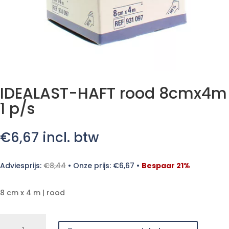
IDEALAST-HAFT rood 8cmx4m
1 p/s
€
6,67
incl. btw
Adviesprijs:
€
8,44
•
Onze prijs:
€
6,67
•
Bespaar 21%
8 cm x 4 m | rood
IDEALAST-