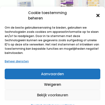
Cookie toestemming
beheren
Om de beste gebruikerservaring te bieden, gebruiken we
STERILUX ES
technologieën zoals cookies om apparaatinformatie op te slaan
5x5cm 8l.st.
3M Steri-Strip
en/of te raadplegen. Door in te stemmen met deze
technologieën kunnen we gegevens zoals surfgedrag of unieke
50×3 p/s
hechtstrips,
ID's op deze site verwerken. Het niet instemmen of intrekken van
3mm x 75mm,
toestemming kan bepaalde functies en mogelijkheden negatief
€
4,28
incl. btw
beïnvloeden.
(10x 5 strips)
Beheer diensten
Voeg toe aan verlanglijst
€
29,02
incl. btw
Aanvaarden
Voeg toe aan verlanglijst
Weigeren
Bekijk voorkeuren