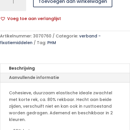
Toevoegen aan winkelwagen
HAFT
rood
8cmx4m
Voeg toe aan verlanglijst
1
A
p/s
l
aantal
Artikelnummer:
3070760
Categorie:
verband -
t
fixatiemiddelen
Tag:
PHM
e
r
n
a
Beschrijving
t
Aanvullende informatie
i
v
e
Cohesieve, duurzaam elastische ideale zwachtel
:
met korte rek, ca. 80% rekbaar. Hecht aan beide
zijden, verschuift niet en kan ook in rusttoestand
worden gedragen. Ademend en beschikbaar in 2
kleuren.