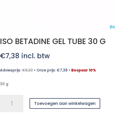
ISO BETADINE GEL TUBE 30 G
€
7,38
incl. btw
Adviesprijs:
€
8,20
•
Onze prijs:
€
7,38
•
Bespaar 10%
30 g
ISO
Toevoegen aan winkelwagen
BETADINE
GEL
TUBE