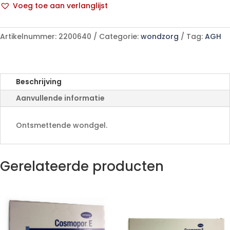
Voeg toe aan verlanglijst
30
A
G
l
aantal
Artikelnummer:
2200640
Categorie:
wondzorg
Tag:
AGH
t
e
r
n
Beschrijving
a
Aanvullende informatie
t
i
v
Ontsmettende wondgel.
e
:
Gerelateerde producten