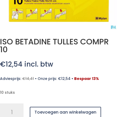
ISO BETADINE TULLES COMPR
10
€
12,54
incl. btw
Adviesprijs:
€
14,41
•
Onze prijs:
€
12,54
•
Bespaar 13%
10 stuks
ISO
Toevoegen aan winkelwagen
BETADINE