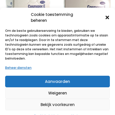
Cookie toestemming
beheren
Om de beste gebruikerservaring te bieden, gebruiken we
technologieën zoals cookies om apparaatinformatie op te slaan
en/of te raadplegen. Door in te stemmen met deze
technologieën kunnen we gegevens zoals surfgedrag of unieke
COSMOPOR E
COSMOPOR E
ID's op deze site verwerken. Het niet instemmen of intrekken van
latexfree
latexfree
toestemming kan bepaalde functies en mogelijkheden negatief
beïnvloeden.
7,2x5cm 50 p/s
15x8cm 25 p/s
Beheer diensten
€
10,39
incl. btw
€
11,31
incl. btw
Aanvaarden
Voeg toe aan verlanglijst
Voeg toe aan verlanglijst
Weigeren
Bekijk voorkeuren