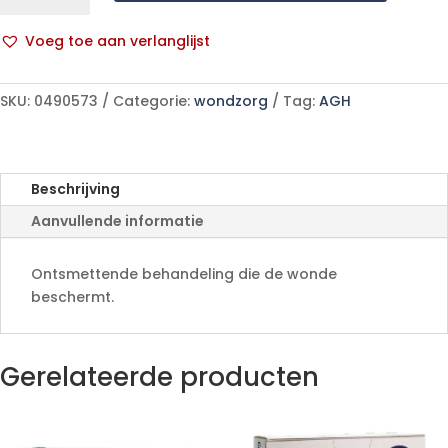
TULLES
COMPR
Voeg toe aan verlanglijst
10
A
aantal
l
SKU:
0490573
Categorie:
wondzorg
Tag:
AGH
t
e
r
n
Beschrijving
a
Aanvullende informatie
t
i
v
Ontsmettende behandeling die de wonde
e
beschermt.
:
Gerelateerde producten