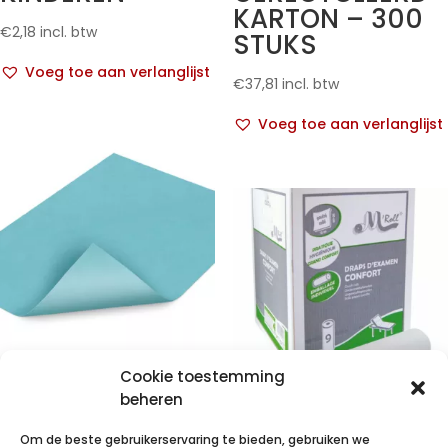
KARTON – 300
€
2,18
incl. btw
STUKS
Voeg toe aan verlanglijst
€
37,81
incl. btw
Voeg toe aan verlanglijst
Foliodrape
Cookie toestemming
champ 75×90
beheren
cm 2l 35 p/s
ONDERZOEKSTA
Om de beste gebruikerservaring te bieden, gebruiken we