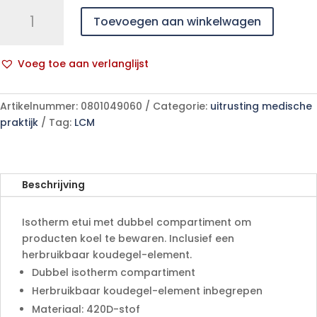
Isotherm
Toevoegen aan winkelwagen
etui
ELITE
BAGS
Voeg toe aan verlanglijst
DIAS
A
aantal
l
Artikelnummer:
0801049060
Categorie:
uitrusting medische
t
praktijk
Tag:
LCM
e
r
n
a
Beschrijving
t
i
Isotherm etui met dubbel compartiment om
v
producten koel te bewaren. Inclusief een
e
herbruikbaar koudegel-element.
:
Dubbel isotherm compartiment
Herbruikbaar koudegel-element inbegrepen
Materiaal: 420D-stof